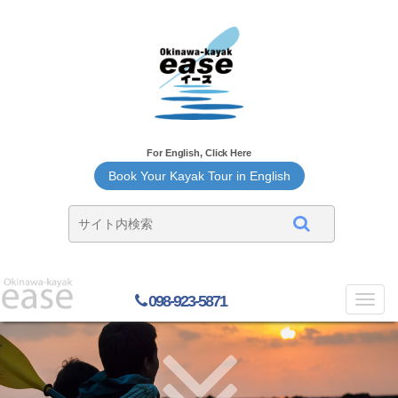
For English, Click Here
Book Your Kayak Tour in English
098-923-5871
Toggl
navig