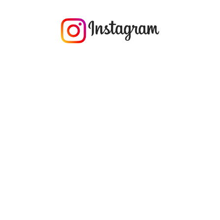
今年の1月にお店に植えたマングローブ(メヒルギ)の苗が成長してきました
マングロ