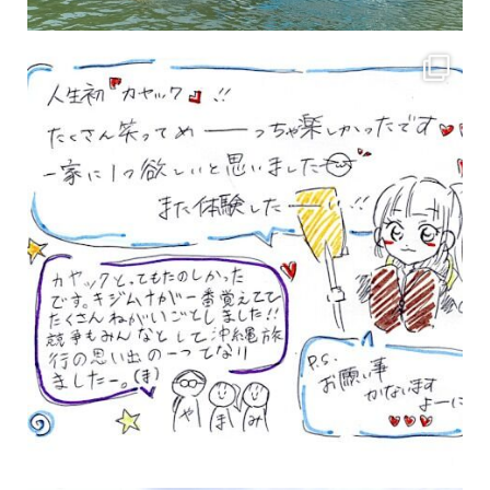
3月のお客様のアンケートをご紹介していきます。 沢山のお客様の声ありがとうございます
女性のお客様も増えていますよ～
力に自信がなくて心配… 初心者だから心配… そ