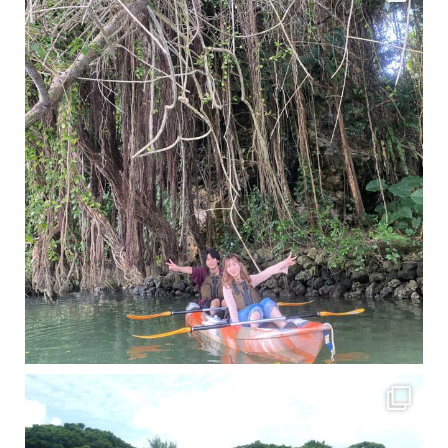
梅雨真っ只中の沖縄ですが 今日もカンカンに晴れてくれました！！
今日は満潮だっ