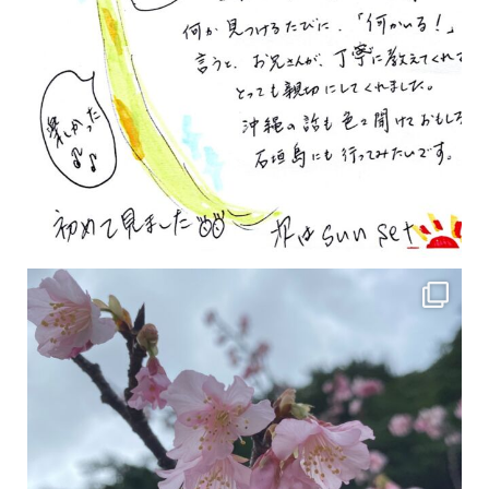
2月の沖縄は桜の季節です♪ こちらは日本で最も咲くのが早い桜 「カンヒザクラ」となって