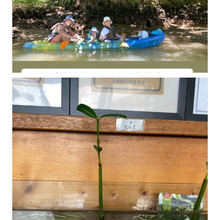
今年の1月にお店に植えたマングローブ(メヒルギ)の苗が成長してきました
マングロ