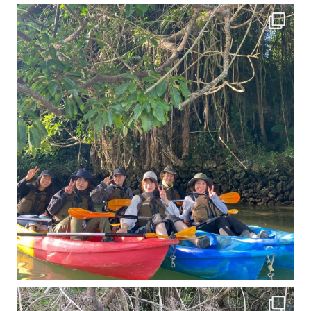
12月に入り、沖縄も流石に半袖では過ごせなくなってきました
ですが、日中はまだ20℃
11月となり沖縄も寒くなってきましたが まだまだ沖縄は半袖です
この時期は、修学旅行