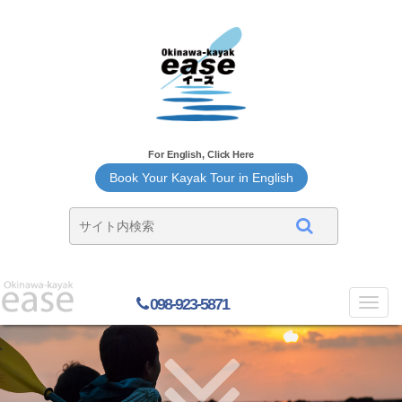
For English, Click Here
Book Your Kayak Tour in English
098-923-5871
Toggl
navig