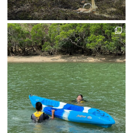
4月に入り、新人教育の為カヤックから落ちた際の救助の実技練習の風景です。 一人前の