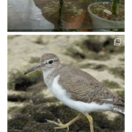
比謝川でよく見られる生き物 「イソシギ」の足に釣り針が(>_<) 比謝川は釣りが可