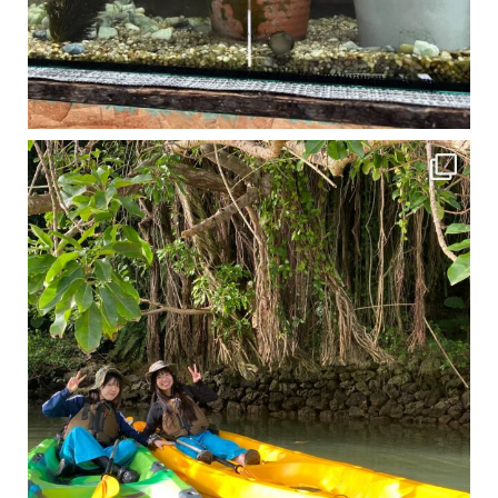
1月は流石に沖縄も寒くなってきました
ですが、ご安心ください！ 無料貸し出しの防水