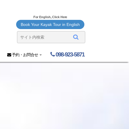
For English, Click Here
Book Your Kayak Tour in English
098-923-5871
予約・お問合せ