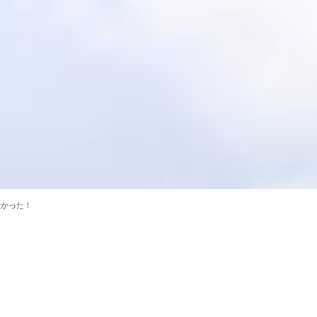
愛かった！
！