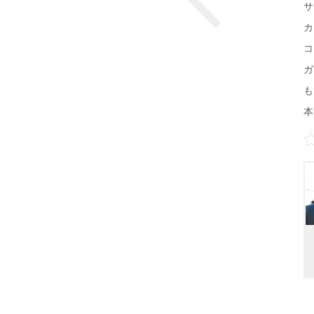
サ
カ
コ
ガ
も
本