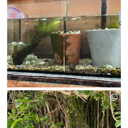
1月は流石に沖縄も寒くなってきました
ですが、ご安心ください！ 無料貸し出しの防水