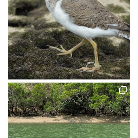
4月に入り、新人教育の為カヤックから落ちた際の救助の実技練習の風景です。 一人前の