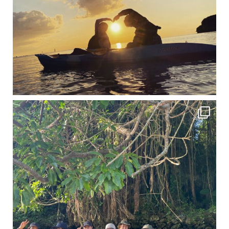
12月に入り、沖縄も流石に半袖では過ごせなくなってきました
ですが、日中はまだ20℃