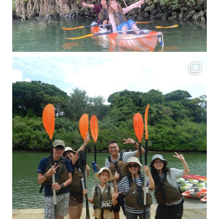
梅雨真っ只中の沖縄ですが 今日もカンカンに晴れてくれました！！
今日は満潮だっ