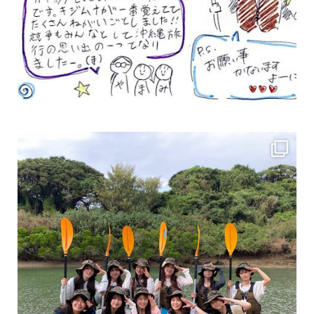
女性のお客様も増えていますよ～
力に自信がなくて心配… 初心者だから心配… そ