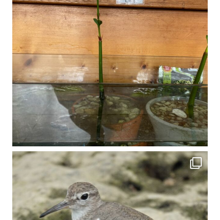
比謝川でよく見られる生き物 「イソシギ」の足に釣り針が(>_<) 比謝川は釣りが可