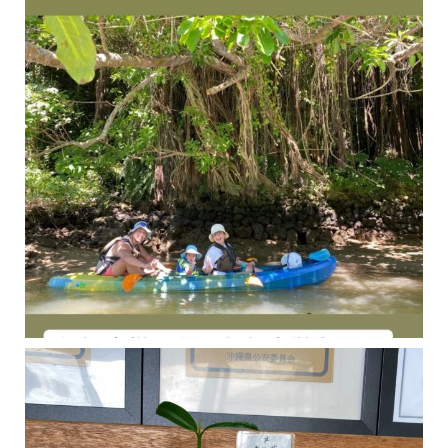
今年の1月にお店に植えたマングローブ(メヒルギ)の苗が成長してきました
マングロ