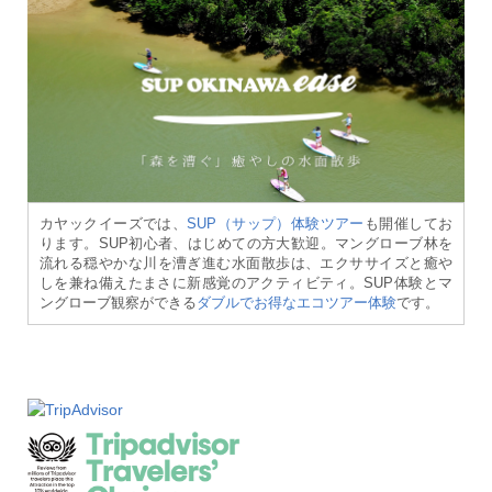
カヤックイーズでは、
SUP（サップ）体験ツアー
も開催してお
ります。SUP初心者、はじめての方大歓迎。マングローブ林を
流れる穏やかな川を漕ぎ進む水面散歩は、エクササイズと癒や
しを兼ね備えたまさに新感覚のアクティビティ。SUP体験とマ
ングローブ観察ができる
ダブルでお得なエコツアー体験
です。