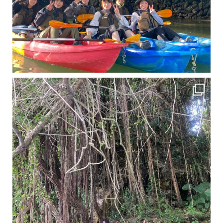
11月となり沖縄も寒くなってきましたが まだまだ沖縄は半袖です
この時期は、修学旅行