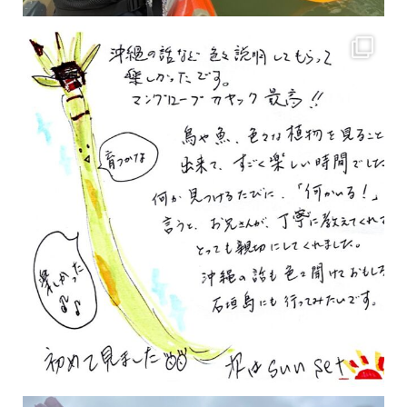
2月もまもなく終わりですね！ 2月のお客様のアンケートをご紹介します
沢山のお客様
2月の沖縄は桜の季節です♪ こちらは日本で最も咲くのが早い桜 「カンヒザクラ」となって