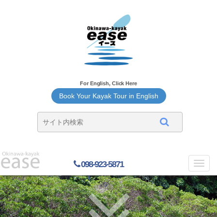
For English, Click Here
Book Your Kayak Tour in English
098-923-5871
Toggl
navig