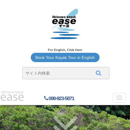
For English, Click Here
Book Your Kayak Tour in English
098-923-5871
Toggl
navig