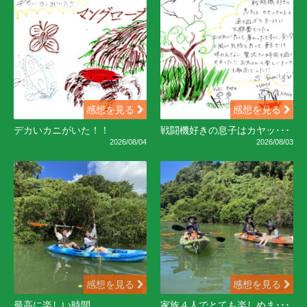
感想を見る
感想を見る
デカいカニがいた！！
戦闘機好きの息子はカヤッ･･･
2026/08/04
2026/08/03
感想を見る
感想を見る
最高に楽しい時間
家族４人でとても楽しめま･･･