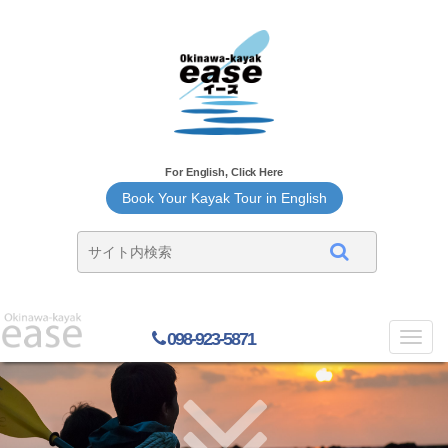
For English, Click Here
Book Your Kayak Tour in English
098-923-5871
Toggl
navig