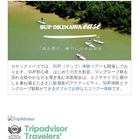
カヤックイーズでは、
SUP（サップ）体験ツアー
も開催してお
ります。SUP初心者、はじめての方大歓迎。マングローブ林を
流れる穏やかな川を漕ぎ進む水面散歩は、エクササイズと癒や
しを兼ね備えたまさに新感覚のアクティビティ。SUP体験とマ
ングローブ観察ができる
ダブルでお得なエコツアー体験
です。