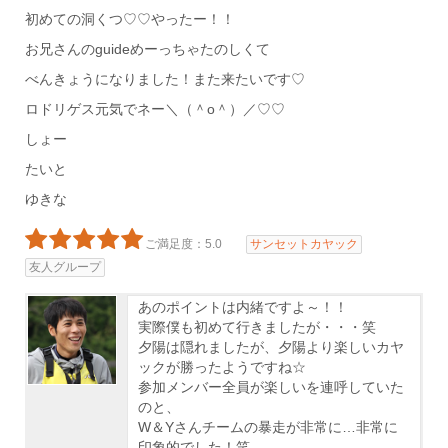
初めての洞くつ♡♡やったー！！
お兄さんのguideめーっちゃたのしくて
べんきょうになりました！また来たいです♡
ロドリゲス元気でネー＼（＾o＾）／♡♡
しょー
たいと
ゆきな
ご満足度：5.0
サンセットカヤック
友人グループ
あのポイントは内緒ですよ～！！
実際僕も初めて行きましたが・・・笑
夕陽は隠れましたが、夕陽より楽しいカヤ
ックが勝ったようですね☆
参加メンバー全員が楽しいを連呼していた
のと、
W＆Yさんチームの暴走が非常に…非常に
印象的でした！笑