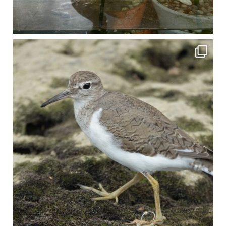
比謝川でよく見られる生き物 「イソシギ」の足に釣り針が(>_<) 比謝川は釣りが可