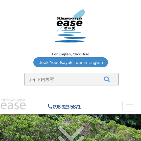
For English, Click Here
Book Your Kayak Tour in English
098-923-5871
Toggl
navig