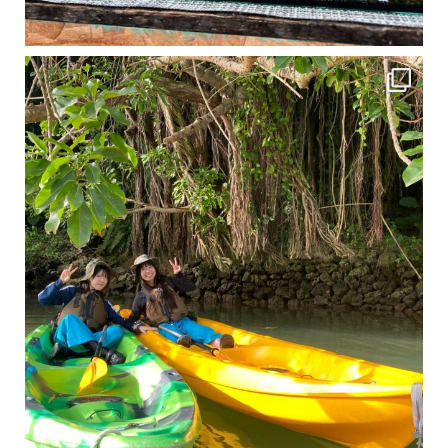
1月は流石に沖縄も寒くなってきました
ですが、ご安心ください！ 無料貸し出しの防水