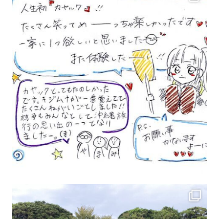
女性のお客様も増えていますよ～
力に自信がなくて心配… 初心者だから心配… そ