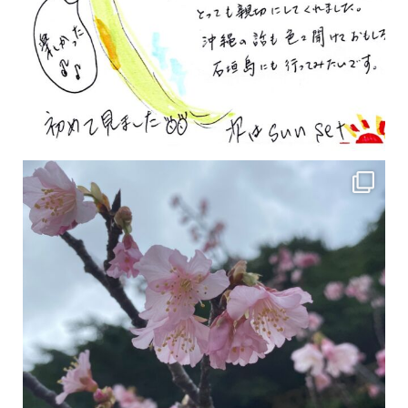
2月の沖縄は桜の季節です♪ こちらは日本で最も咲くのが早い桜 「カンヒザクラ」となって