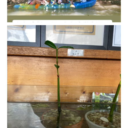
今年の1月にお店に植えたマングローブ(メヒルギ)の苗が成長してきました
マングロ