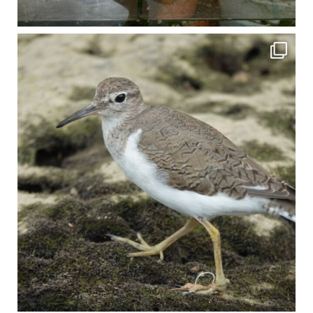
比謝川でよく見られる生き物 「イソシギ」の足に釣り針が(>_<) 比謝川は釣りが可