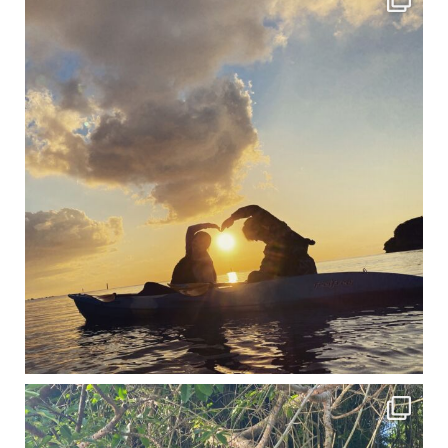
12月に入り、沖縄も流石に半袖では過ごせなくなってきました
ですが、日中はまだ20℃