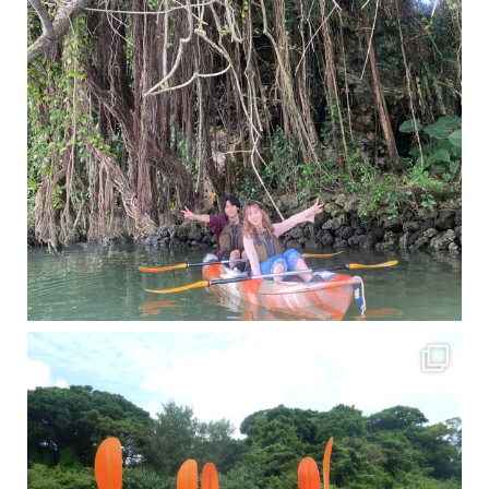
梅雨真っ只中の沖縄ですが 今日もカンカンに晴れてくれました！！
今日は満潮だっ