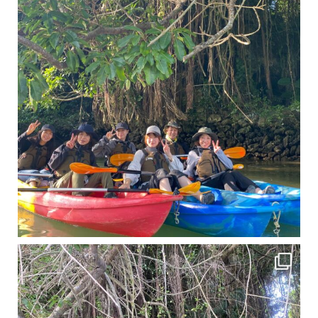
11月となり沖縄も寒くなってきましたが まだまだ沖縄は半袖です
この時期は、修学旅行