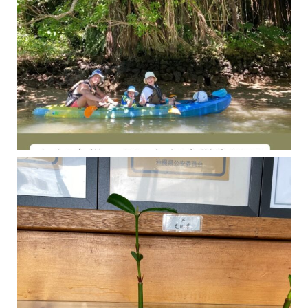
今年の1月にお店に植えたマングローブ(メヒルギ)の苗が成長してきました
マングロ