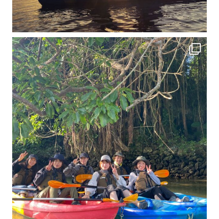
12月に入り、沖縄も流石に半袖では過ごせなくなってきました
ですが、日中はまだ20℃