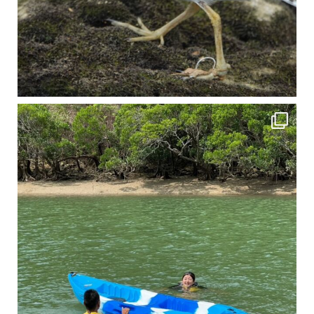
4月に入り、新人教育の為カヤックから落ちた際の救助の実技練習の風景です。 一人前の