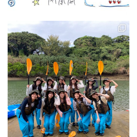
女性のお客様も増えていますよ～
力に自信がなくて心配… 初心者だから心配… そ