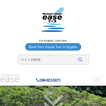
For English, Click Here
Book Your Kayak Tour in English
098-923-5871
Toggl
navig