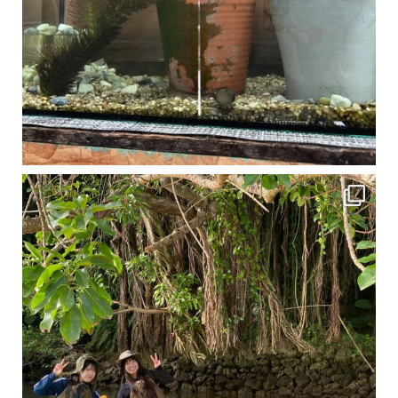
1月は流石に沖縄も寒くなってきました
ですが、ご安心ください！ 無料貸し出しの防水