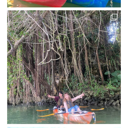
11月となり沖縄も寒くなってきましたが まだまだ沖縄は半袖です
この時期は、修学旅行
梅雨真っ只中の沖縄ですが 今日もカンカンに晴れてくれました！！
今日は満潮だっ