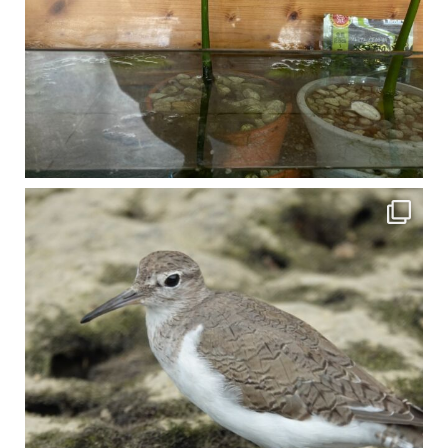
比謝川でよく見られる生き物 「イソシギ」の足に釣り針が(>_<) 比謝川は釣りが可