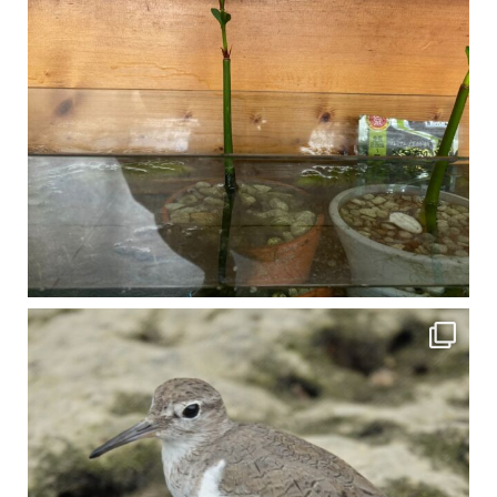
比謝川でよく見られる生き物 「イソシギ」の足に釣り針が(>_<) 比謝川は釣りが可