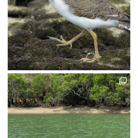
4月に入り、新人教育の為カヤックから落ちた際の救助の実技練習の風景です。 一人前の