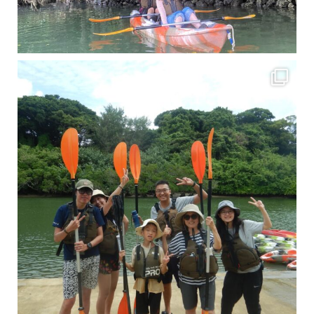
梅雨真っ只中の沖縄ですが 今日もカンカンに晴れてくれました！！
今日は満潮だっ