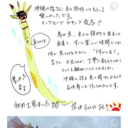
2月の沖縄は桜の季節です♪ こちらは日本で最も咲くのが早い桜 「カンヒザクラ」となって