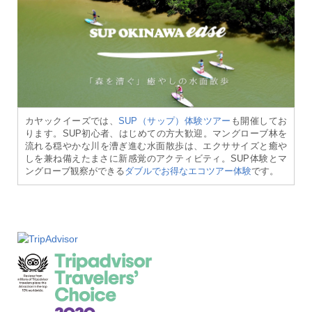
カヤックイーズでは、
SUP（サップ）体験ツアー
も開催してお
ります。SUP初心者、はじめての方大歓迎。マングローブ林を
流れる穏やかな川を漕ぎ進む水面散歩は、エクササイズと癒や
しを兼ね備えたまさに新感覚のアクティビティ。SUP体験とマ
ングローブ観察ができる
ダブルでお得なエコツアー体験
です。