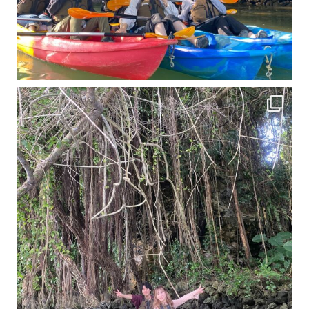
11月となり沖縄も寒くなってきましたが まだまだ沖縄は半袖です
この時期は、修学旅行