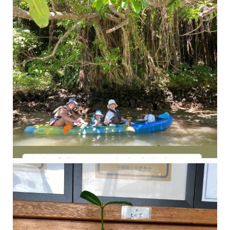
今年の1月にお店に植えたマングローブ(メヒルギ)の苗が成長してきました
マングロ