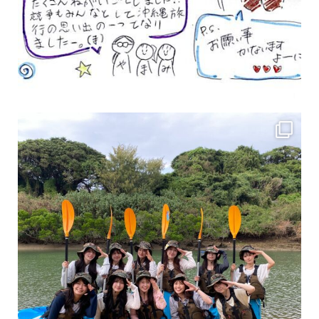
女性のお客様も増えていますよ～
力に自信がなくて心配… 初心者だから心配… そ