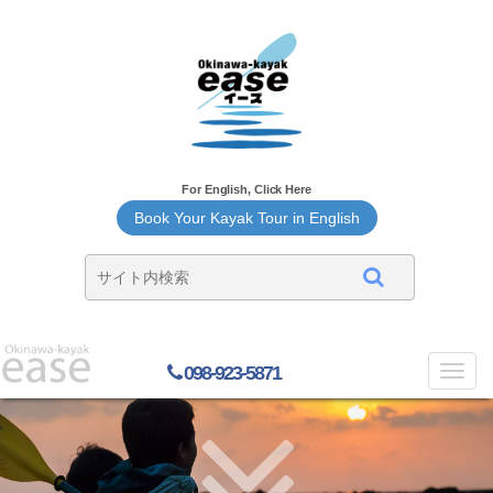
For English, Click Here
Book Your Kayak Tour in English
098-923-5871
Toggl
navig