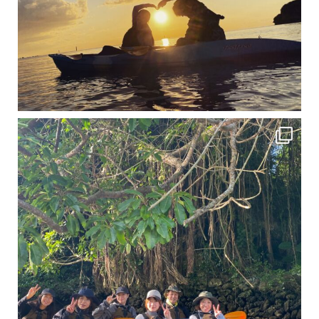
12月に入り、沖縄も流石に半袖では過ごせなくなってきました
ですが、日中はまだ20℃