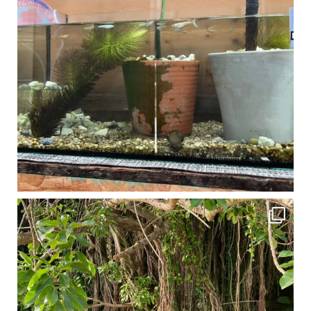
1月は流石に沖縄も寒くなってきました
ですが、ご安心ください！ 無料貸し出しの防水