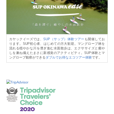
カヤックイーズでは、
SUP（サップ）体験ツアー
も開催してお
ります。SUP初心者、はじめての方大歓迎。マングローブ林を
流れる穏やかな川を漕ぎ進む水面散歩は、エクササイズと癒や
しを兼ね備えたまさに新感覚のアクティビティ。SUP体験とマ
ングローブ観察ができる
ダブルでお得なエコツアー体験
です。