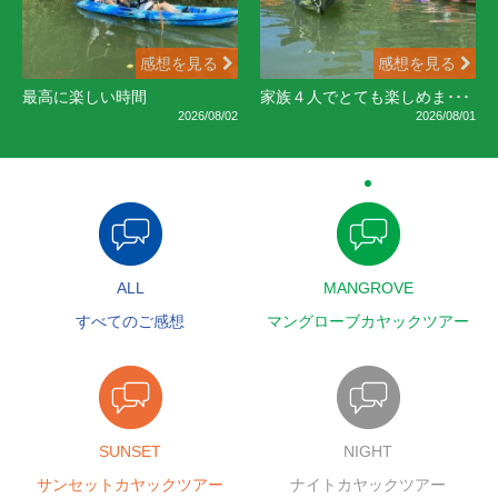
感想を見る
感想を見る
最高に楽しい時間
家族４人でとても楽しめま･･･
2026/08/02
2026/08/01
ALL
MANGROVE
すべてのご感想
マングローブカヤックツアー
SUNSET
NIGHT
サンセットカヤックツアー
ナイトカヤックツアー