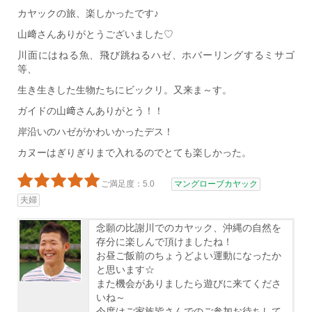
カヤックの旅、楽しかったです♪
山﨑さんありがとうございました♡
川面にはねる魚、飛び跳ねるハゼ、ホバーリングするミサゴ
等、
生き生きした生物たちにビックリ。又来ま～す。
ガイドの山﨑さんありがとう！！
岸沿いのハゼがかわいかったデス！
カヌーはぎりぎりまで入れるのでとても楽しかった。
ご満足度：5.0
マングローブカヤック
夫婦
念願の比謝川でのカヤック、沖縄の自然を
存分に楽しんで頂けましたね！
お昼ご飯前のちょうどよい運動になったか
と思います☆
また機会がありましたら遊びに来てくださ
いね～
今度はご家族皆さんでのご参加お待ちして