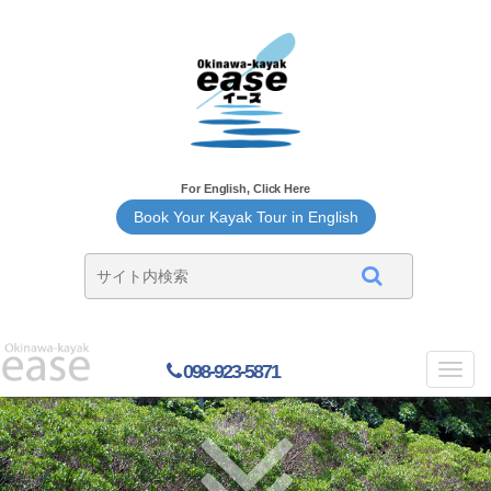
For English, Click Here
Book Your Kayak Tour in English
098-923-5871
Toggl
navig