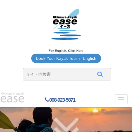
For English, Click Here
Book Your Kayak Tour in English
098-923-5871
Toggl
navig