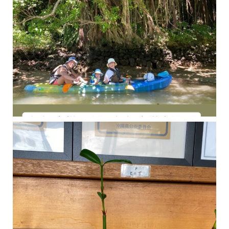
今年の1月にお店に植えたマングローブ(メヒルギ)の苗が成長してきました
マングロ