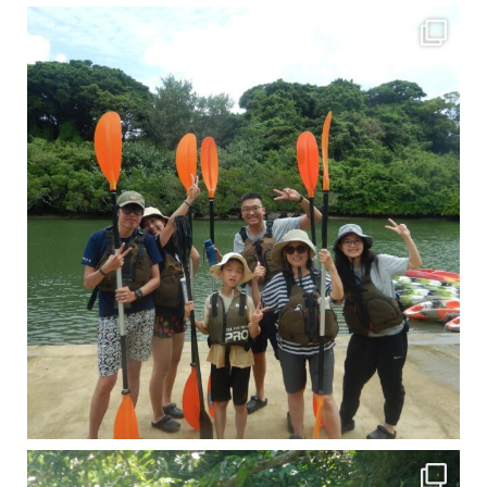
梅雨真っ只中の沖縄ですが 今日もカンカンに晴れてくれました！！
今日は満潮だっ
引き潮だったの