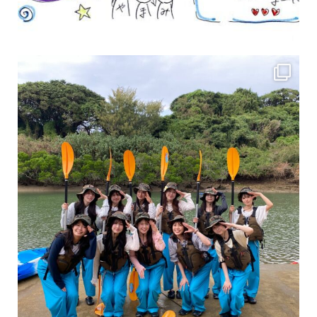
女性のお客様も増えていますよ～
力に自信がなくて心配… 初心者だから心配… そ