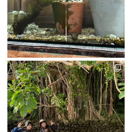
1月は流石に沖縄も寒くなってきました
ですが、ご安心ください！ 無料貸し出しの防水