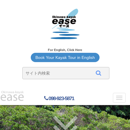
For English, Click Here
Book Your Kayak Tour in English
098-923-5871
Toggl
navig