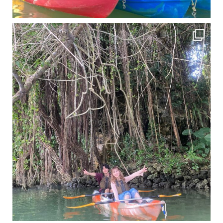
11月となり沖縄も寒くなってきましたが まだまだ沖縄は半袖です
この時期は、修学旅行