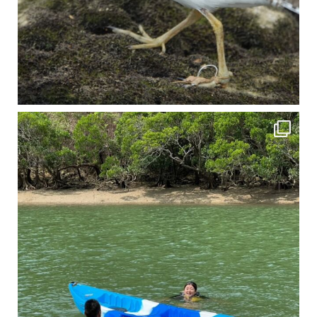
4月に入り、新人教育の為カヤックから落ちた際の救助の実技練習の風景です。 一人前の