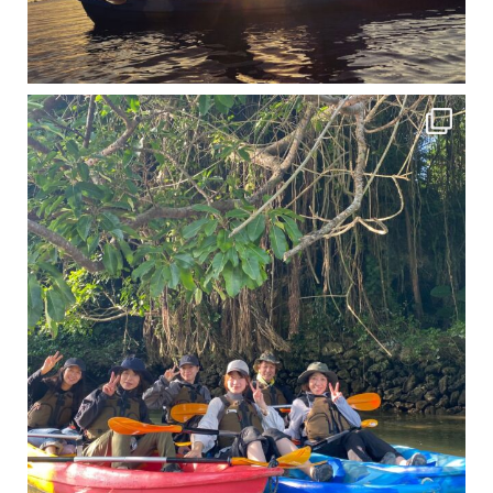
12月に入り、沖縄も流石に半袖では過ごせなくなってきました
ですが、日中はまだ20℃