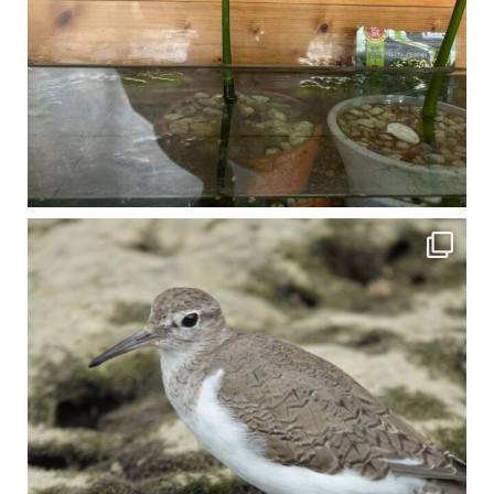
比謝川でよく見られる生き物 「イソシギ」の足に釣り針が(>_<) 比謝川は釣りが可