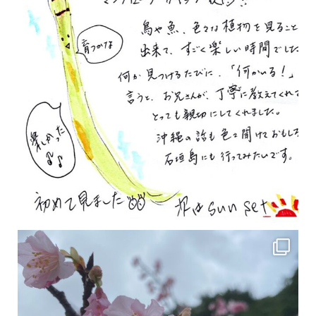
2月の沖縄は桜の季節です♪ こちらは日本で最も咲くのが早い桜 「カンヒザクラ」となって