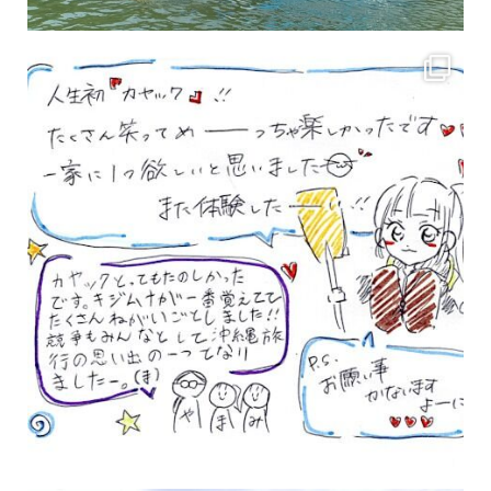
3月のお客様のアンケートをご紹介していきます。 沢山のお客様の声ありがとうございます
女性のお客様も増えていますよ～
力に自信がなくて心配… 初心者だから心配… そ