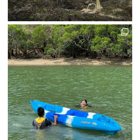
4月に入り、新人教育の為カヤックから落ちた際の救助の実技練習の風景です。 一人前の