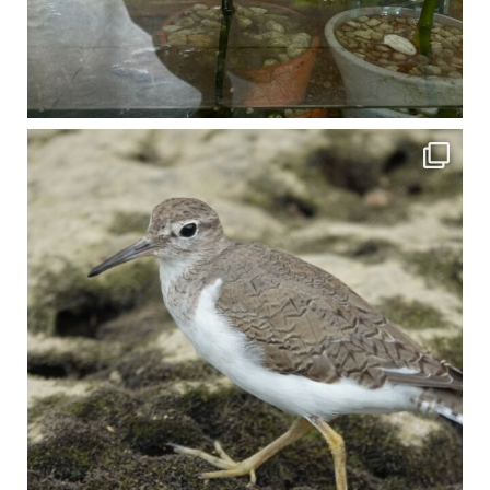
比謝川でよく見られる生き物 「イソシギ」の足に釣り針が(>_<) 比謝川は釣りが可