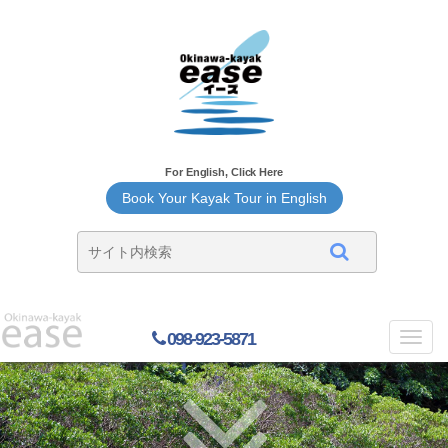
For English, Click Here
Book Your Kayak Tour in English
098-923-5871
Toggl
navig