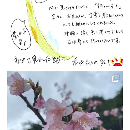
2月の沖縄は桜の季節です♪ こちらは日本で最も咲くのが早い桜 「カンヒザクラ」となって