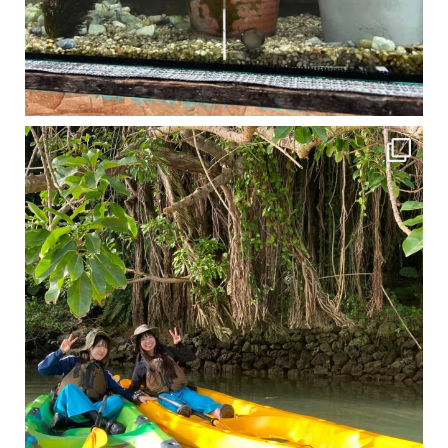
1月は流石に沖縄も寒くなってきました
ですが、ご安心ください！ 無料貸し出しの防水