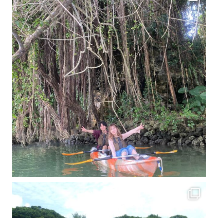
梅雨真っ只中の沖縄ですが 今日もカンカンに晴れてくれました！！
今日は満潮だっ