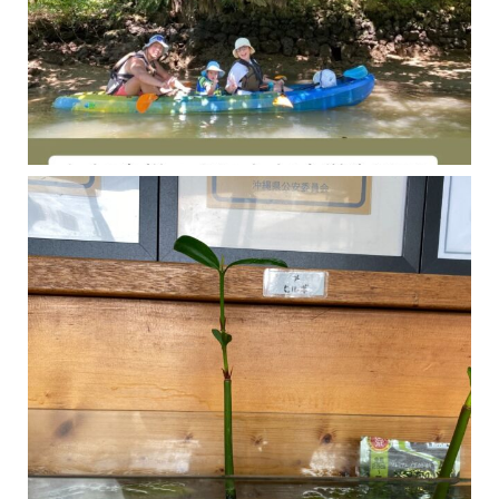
今年の1月にお店に植えたマングローブ(メヒルギ)の苗が成長してきました
マングロ