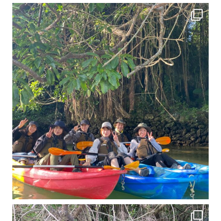
12月に入り、沖縄も流石に半袖では過ごせなくなってきました
ですが、日中はまだ20℃
11月となり沖縄も寒くなってきましたが まだまだ沖縄は半袖です
この時期は、修学旅行