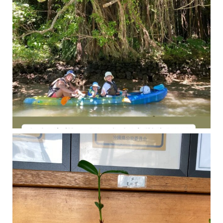
今年の1月にお店に植えたマングローブ(メヒルギ)の苗が成長してきました
マングロ