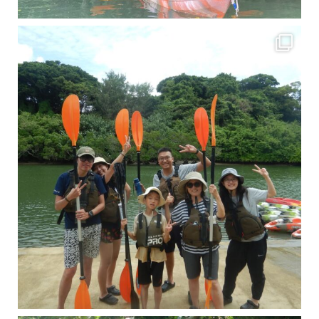
梅雨真っ只中の沖縄ですが 今日もカンカンに晴れてくれました！！
今日は満潮だっ
引き潮だったの