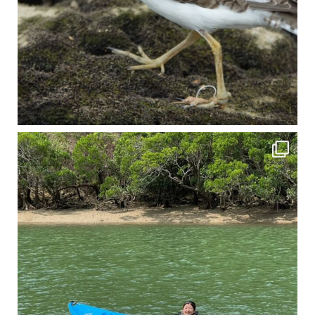
4月に入り、新人教育の為カヤックから落ちた際の救助の実技練習の風景です。 一人前の