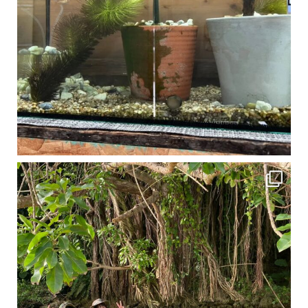
1月は流石に沖縄も寒くなってきました
ですが、ご安心ください！ 無料貸し出しの防水