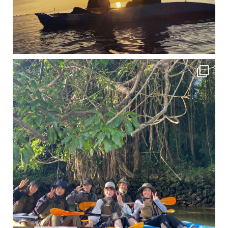
12月に入り、沖縄も流石に半袖では過ごせなくなってきました
ですが、日中はまだ20℃