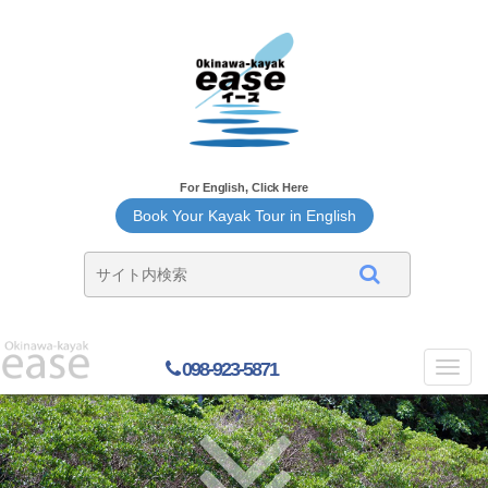
For English, Click Here
Book Your Kayak Tour in English
098-923-5871
Toggl
navig