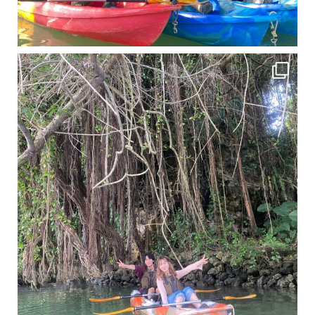
11月となり沖縄も寒くなってきましたが まだまだ沖縄は半袖です
この時期は、修学旅行