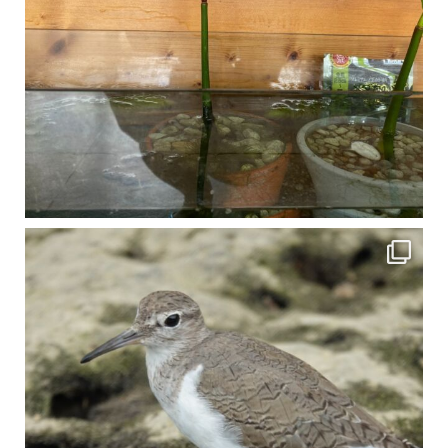
比謝川でよく見られる生き物 「イソシギ」の足に釣り針が(>_<) 比謝川は釣りが可