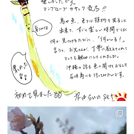
2月の沖縄は桜の季節です♪ こちらは日本で最も咲くのが早い桜 「カンヒザクラ」となって