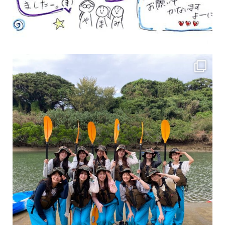
女性のお客様も増えていますよ～
力に自信がなくて心配… 初心者だから心配… そ