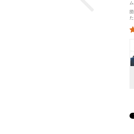
ム
団
た