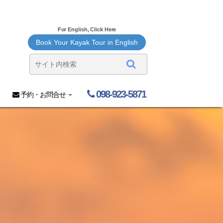
For English, Click Here
Book Your Kayak Tour in English
098-923-5871
予約・お問合せ