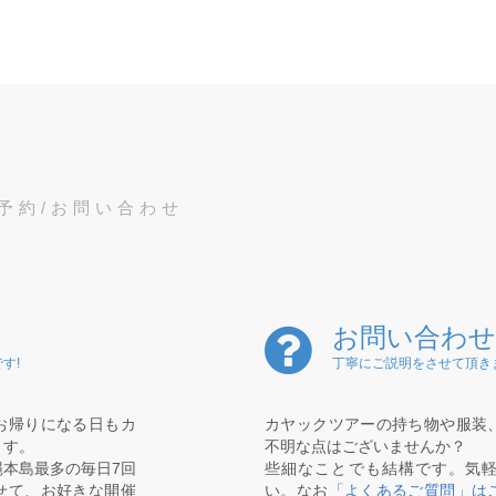
予約/お問い合わせ
お問い合わせ
す!
丁寧にご説明をさせて頂き
お帰りになる日もカ
カヤックツアーの持ち物や服装
ます。
不明な点はございませんか？
本島最多の毎日7回
些細なことでも結構です。気
せて、お好きな開催
い。なお
「よくあるご質問」は