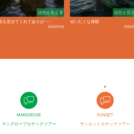
感想を見る
感想を見
没を見せてくれてありが･･･
ぜいたくな体験
2026/07/26
2026/0
MANGROVE
SUNSET
マングローブカヤックツアー
サンセットカヤックツアー