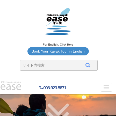
For English, Click Here
Book Your Kayak Tour in English
098-923-5871
Toggl
navig