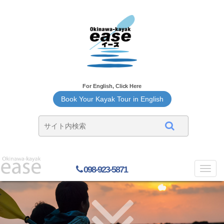
For English, Click Here
Book Your Kayak Tour in English
098-923-5871
Toggl
navig