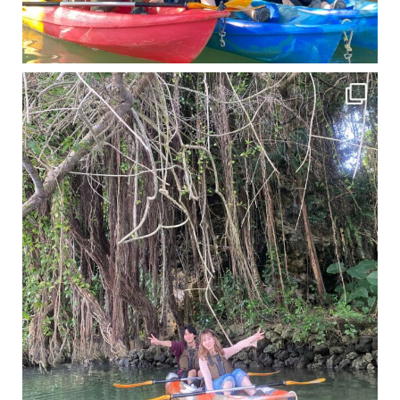
11月となり沖縄も寒くなってきましたが まだまだ沖縄は半袖です
この時期は、修学旅行