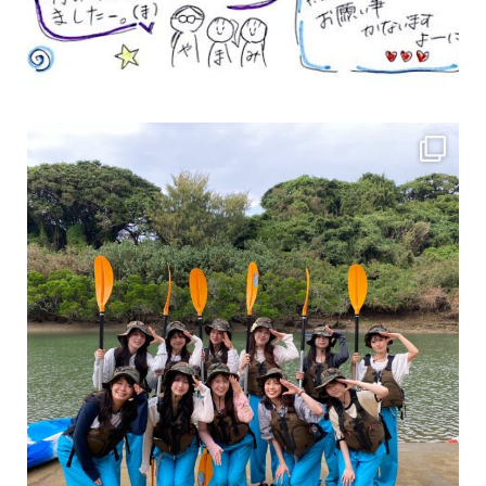
女性のお客様も増えていますよ～
力に自信がなくて心配… 初心者だから心配… そ