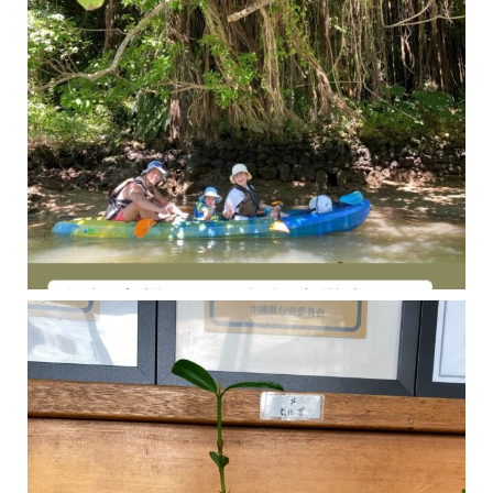
今年の1月にお店に植えたマングローブ(メヒルギ)の苗が成長してきました
マングロ