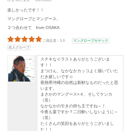
Iさま 20代 女性
2017/03/03
楽しかったです！！
マングローブとマングース。
２つ合わせて from OSAKA
ご満足度：5.0
マングローブカヤック
友人グループ
ステキなイラストありがとうございま
す！！
まつけん、なかなかカッコよく描いていた
だき嬉しいです☆
亜熱帯沖縄の自然は新鮮なものだったと思
います。
まさかのマングース×４、そしてケンカ
（笑）
なかなかの引きの持ち主ですね～！
今夜も宴ですか？二日酔いしないように～
（笑）
たくさんの笑顔をありがとうございまし
た！！