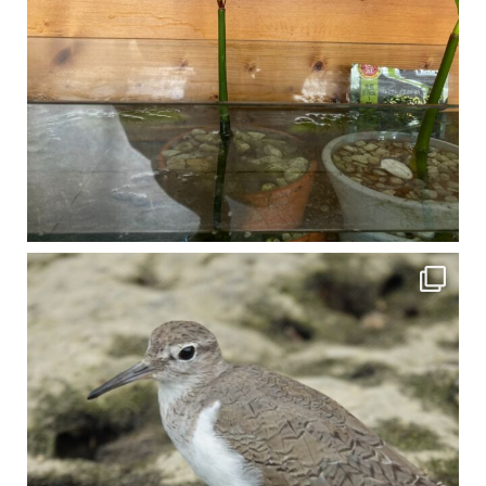
比謝川でよく見られる生き物 「イソシギ」の足に釣り針が(>_<) 比謝川は釣りが可