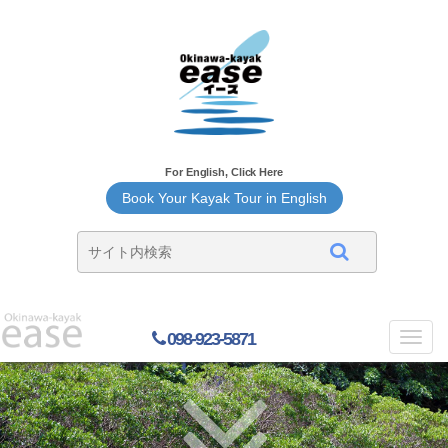
For English, Click Here
Book Your Kayak Tour in English
098-923-5871
Toggl
navig