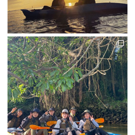
12月に入り、沖縄も流石に半袖では過ごせなくなってきました
ですが、日中はまだ20℃