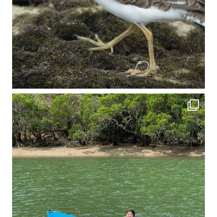
4月に入り、新人教育の為カヤックから落ちた際の救助の実技練習の風景です。 一人前の