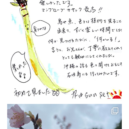
2月の沖縄は桜の季節です♪ こちらは日本で最も咲くのが早い桜 「カンヒザクラ」となって