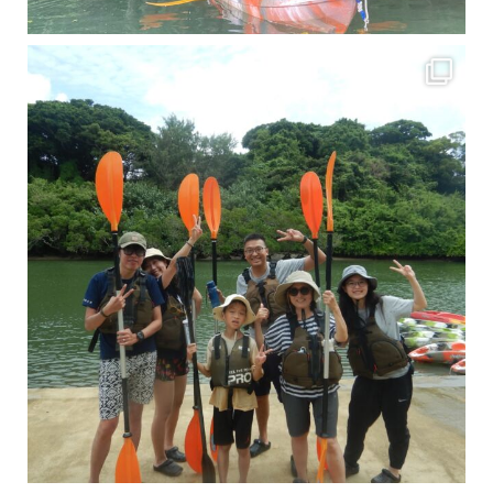
梅雨真っ只中の沖縄ですが 今日もカンカンに晴れてくれました！！
今日は満潮だっ