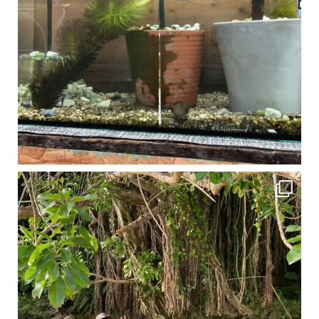
1月は流石に沖縄も寒くなってきました
ですが、ご安心ください！ 無料貸し出しの防水