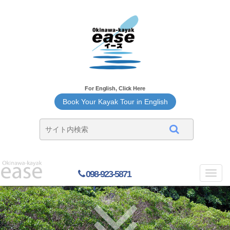
For English, Click Here
Book Your Kayak Tour in English
098-923-5871
Toggl
navig