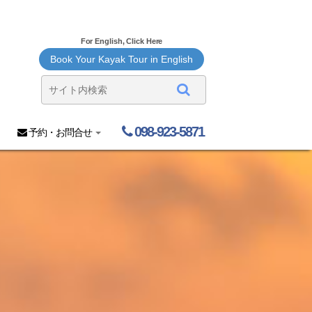
For English, Click Here
Book Your Kayak Tour in English
098-923-5871
予約・お問合せ