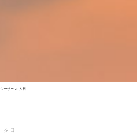
シーサー vs 夕日
s 夕日