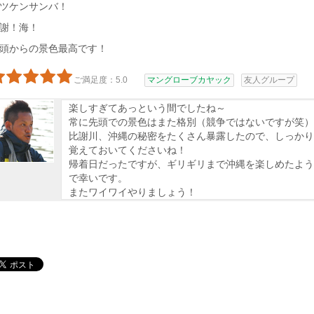
ツケンサンバ！
謝！海！
頭からの景色最高です！
ご満足度：5.0
マングローブカヤック
友人グループ
楽しすぎてあっという間でしたね～
常に先頭での景色はまた格別（競争ではないですが笑）
比謝川、沖縄の秘密をたくさん暴露したので、しっかり
覚えておいてくださいね！
帰着日だったですが、ギリギリまで沖縄を楽しめたよう
で幸いです。
またワイワイやりましょう！