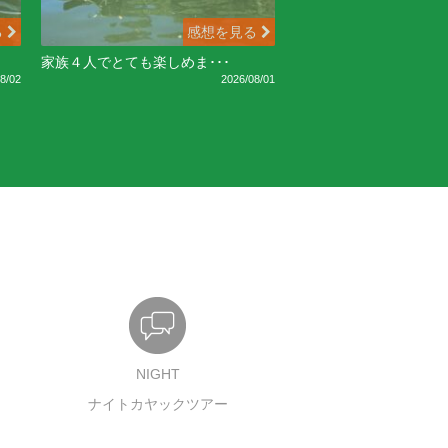
る
感想を見る
家族４人でとても楽しめま･･･
8/02
2026/08/01
NIGHT
ナイトカヤックツアー