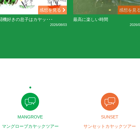
感想を見る
感想を見
闘機好きの息子はカヤッ･･･
最高に楽しい時間
2026/08/03
2026/0
MANGROVE
SUNSET
マングローブカヤックツアー
サンセットカヤックツアー