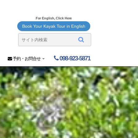
For English, Click Here
Book Your Kayak Tour in English
098-923-5871
予約・お問合せ