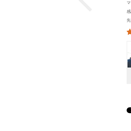
マ
感
先