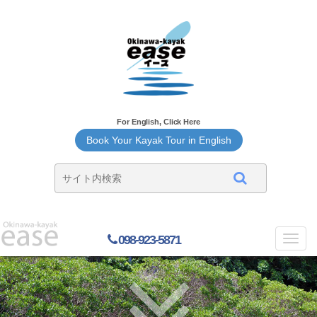
For English, Click Here
Book Your Kayak Tour in English
098-923-5871
Toggl
navig