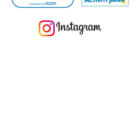
今年の1月にお店に植えたマングローブ(メヒルギ)の苗が成長してきました
マングロ