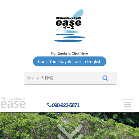
For English, Click Here
Book Your Kayak Tour in English
098-923-5871
Toggl
navig