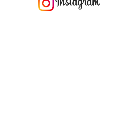
今年の1月にお店に植えたマングローブ(メヒルギ)の苗が成長してきました
マングロ