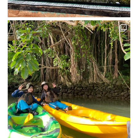
1月は流石に沖縄も寒くなってきました
ですが、ご安心ください！ 無料貸し出しの防水