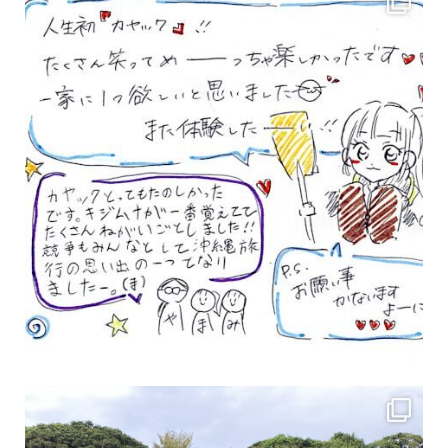
女性のお客様も増えていますよ～
力に自信がなくて心配… 初心者だから心配… そ