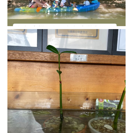
今年の1月にお店に植えたマングローブ(メヒルギ)の苗が成長してきました
マングロ