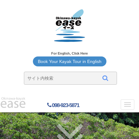
For English, Click Here
Book Your Kayak Tour in English
098-923-5871
Toggl
navig