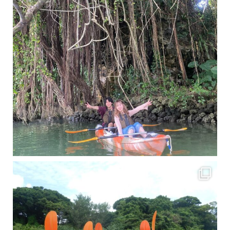
梅雨真っ只中の沖縄ですが 今日もカンカンに晴れてくれました！！
今日は満潮だっ