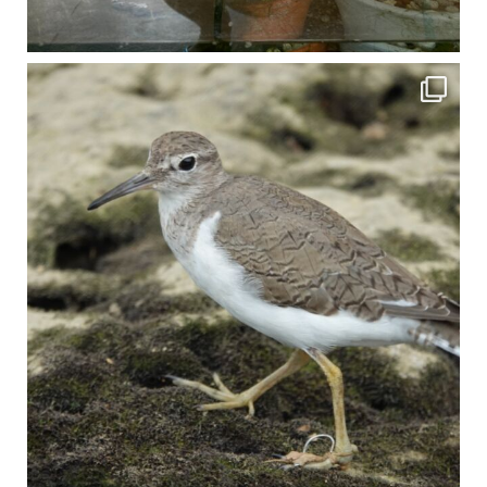
比謝川でよく見られる生き物 「イソシギ」の足に釣り針が(>_<) 比謝川は釣りが可