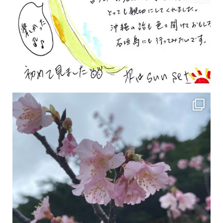
2月の沖縄は桜の季節です♪ こちらは日本で最も咲くのが早い桜 「カンヒザクラ」となって