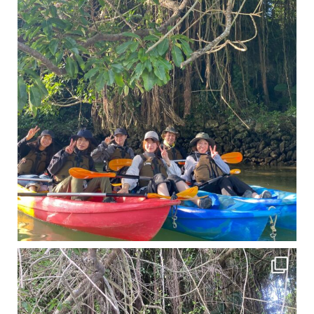
11月となり沖縄も寒くなってきましたが まだまだ沖縄は半袖です
この時期は、修学旅行