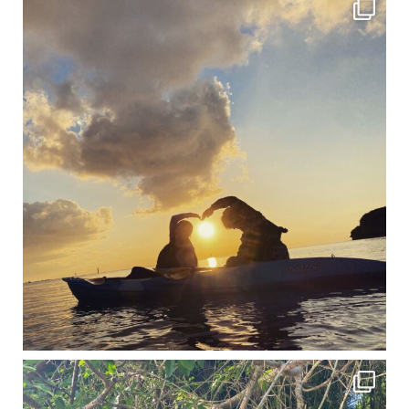
12月に入り、沖縄も流石に半袖では過ごせなくなってきました
ですが、日中はまだ20℃