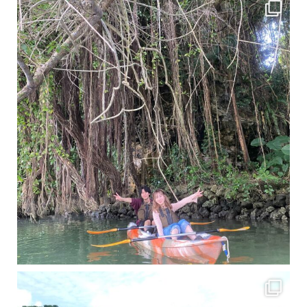
梅雨真っ只中の沖縄ですが 今日もカンカンに晴れてくれました！！
今日は満潮だっ