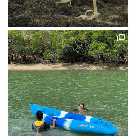
4月に入り、新人教育の為カヤックから落ちた際の救助の実技練習の風景です。 一人前の