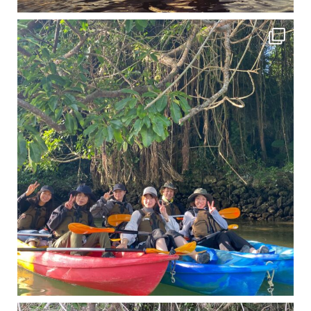
12月に入り、沖縄も流石に半袖では過ごせなくなってきました
ですが、日中はまだ20℃
11月となり沖縄も寒くなってきましたが まだまだ沖縄は半袖です
この時期は、修学旅行