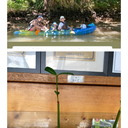
今年の1月にお店に植えたマングローブ(メヒルギ)の苗が成長してきました
マングロ