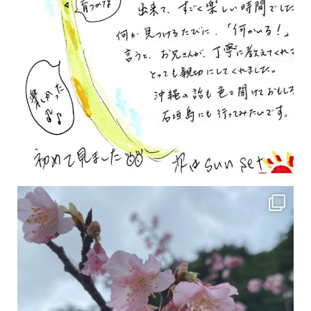
2月の沖縄は桜の季節です♪ こちらは日本で最も咲くのが早い桜 「カンヒザクラ」となって