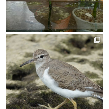
比謝川でよく見られる生き物 「イソシギ」の足に釣り針が(>_<) 比謝川は釣りが可