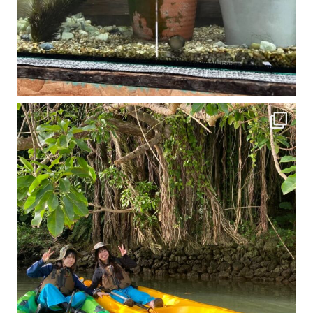
1月は流石に沖縄も寒くなってきました
ですが、ご安心ください！ 無料貸し出しの防水