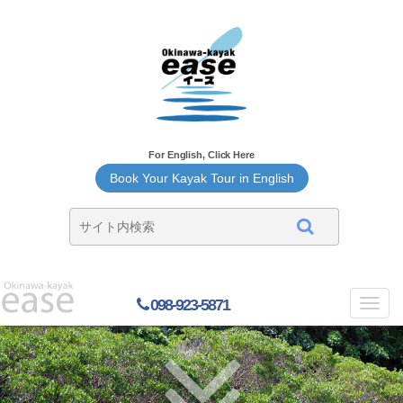
For English, Click Here
Book Your Kayak Tour in English
098-923-5871
Toggl
navig