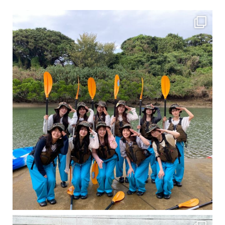
女性のお客様も増えていますよ～
力に自信がなくて心配… 初心者だから心配… そ
卒業旅行シーズンという事で学生のお客様が増えております！ お友達、家族、好き