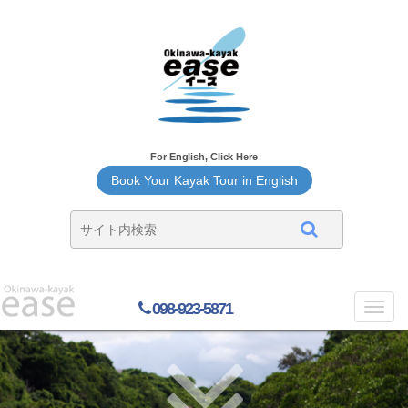
For English, Click Here
Book Your Kayak Tour in English
098-923-5871
Toggl
navig