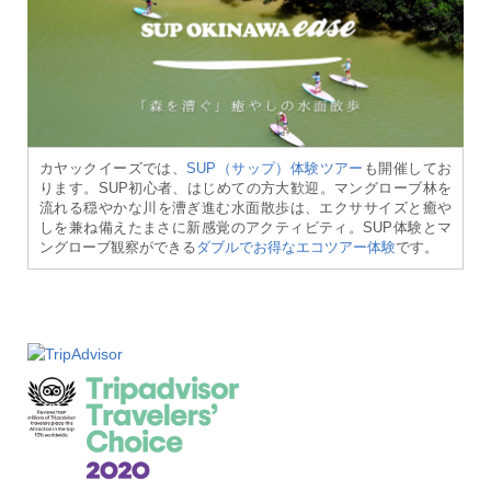
カヤックイーズでは、
SUP（サップ）体験ツアー
も開催してお
ります。SUP初心者、はじめての方大歓迎。マングローブ林を
流れる穏やかな川を漕ぎ進む水面散歩は、エクササイズと癒や
しを兼ね備えたまさに新感覚のアクティビティ。SUP体験とマ
ングローブ観察ができる
ダブルでお得なエコツアー体験
です。