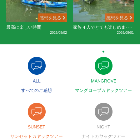
感想を見る
感想を見る
最高に楽しい時間
家族４人でとても楽しめま･･･
2026/08/02
2026/08/01
ALL
MANGROVE
すべてのご感想
マングローブカヤックツアー
SUNSET
NIGHT
サンセットカヤックツアー
ナイトカヤックツアー