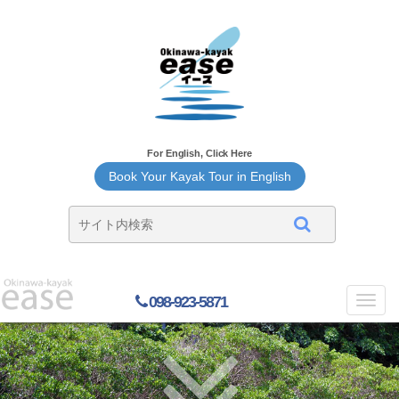
For English, Click Here
Book Your Kayak Tour in English
098-923-5871
Toggl
navig