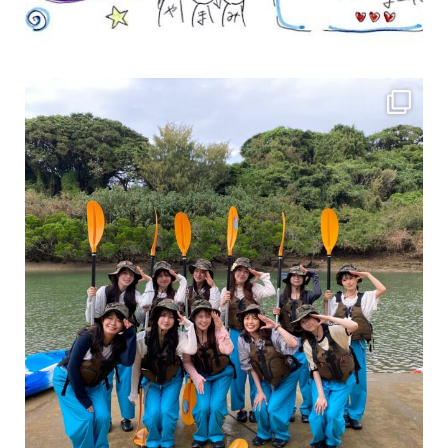
女性のお客様も増えていますよ～
力に自信がなくて心配… 初心者だから心配… そ