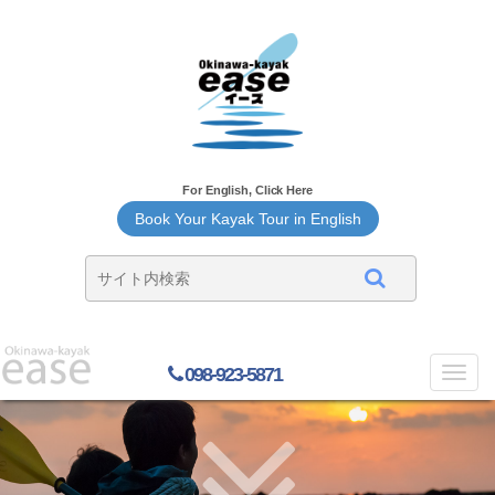
For English, Click Here
Book Your Kayak Tour in English
098-923-5871
Toggl
navig