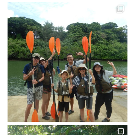
梅雨真っ只中の沖縄ですが 今日もカンカンに晴れてくれました！！
今日は満潮だっ
引き潮だったの