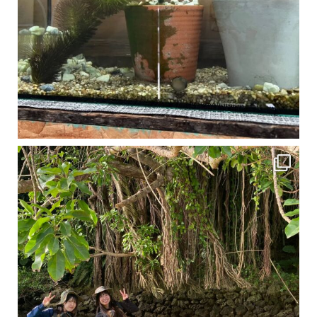
1月は流石に沖縄も寒くなってきました
ですが、ご安心ください！ 無料貸し出しの防水