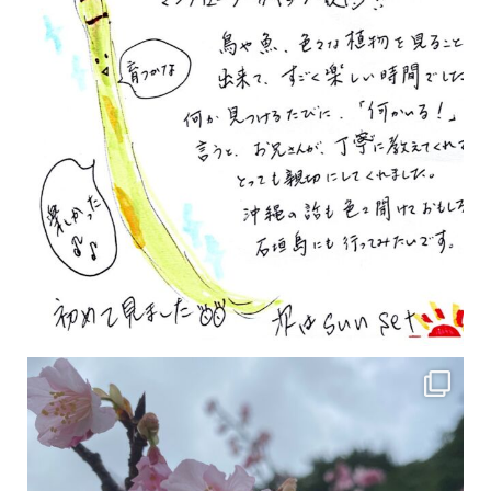
2月の沖縄は桜の季節です♪ こちらは日本で最も咲くのが早い桜 「カンヒザクラ」となって