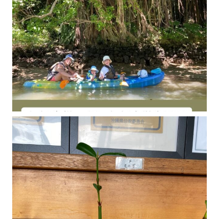
今年の1月にお店に植えたマングローブ(メヒルギ)の苗が成長してきました
マングロ