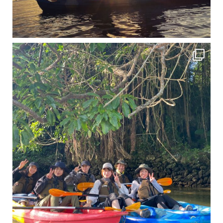
12月に入り、沖縄も流石に半袖では過ごせなくなってきました
ですが、日中はまだ20℃