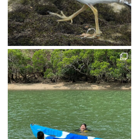
4月に入り、新人教育の為カヤックから落ちた際の救助の実技練習の風景です。 一人前の