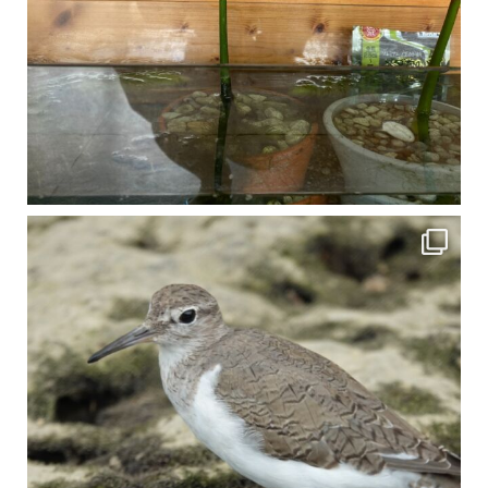
比謝川でよく見られる生き物 「イソシギ」の足に釣り針が(>_<) 比謝川は釣りが可