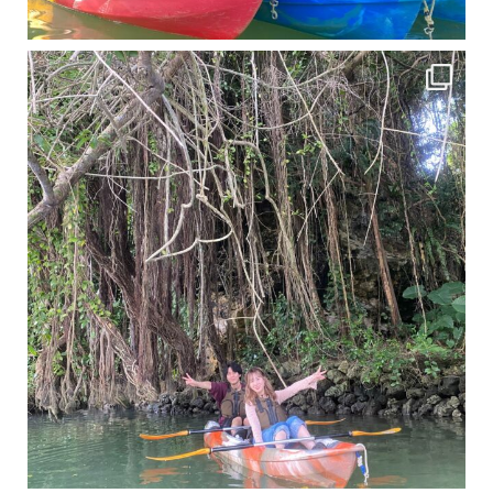
11月となり沖縄も寒くなってきましたが まだまだ沖縄は半袖です
この時期は、修学旅行