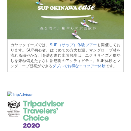
カヤックイーズでは、
SUP（サップ）体験ツアー
も開催してお
ります。SUP初心者、はじめての方大歓迎。マングローブ林を
流れる穏やかな川を漕ぎ進む水面散歩は、エクササイズと癒や
しを兼ね備えたまさに新感覚のアクティビティ。SUP体験とマ
ングローブ観察ができる
ダブルでお得なエコツアー体験
です。