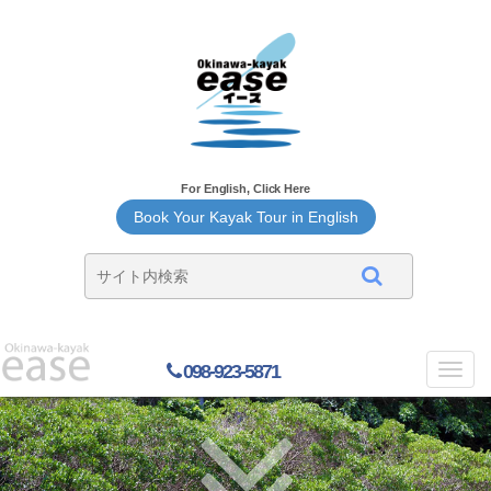
For English, Click Here
Book Your Kayak Tour in English
098-923-5871
Toggl
navig