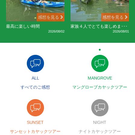
感想を見る
感想を見る
最高に楽しい時間
家族４人でとても楽しめま･･･
2026/08/02
2026/08/01
ALL
MANGROVE
すべてのご感想
マングローブカヤックツアー
SUNSET
NIGHT
サンセットカヤックツアー
ナイトカヤックツアー