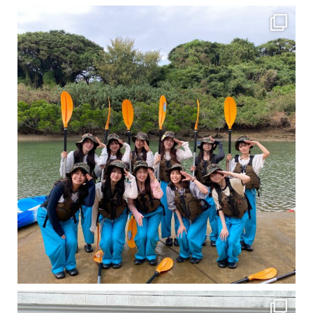
女性のお客様も増えていますよ～
力に自信がなくて心配… 初心者だから心配… そ
卒業旅行シーズンという事で学生のお客様が増えております！ お友達、家族、好き