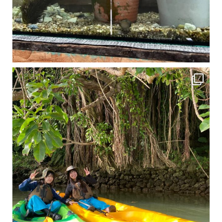
1月は流石に沖縄も寒くなってきました
ですが、ご安心ください！ 無料貸し出しの防水