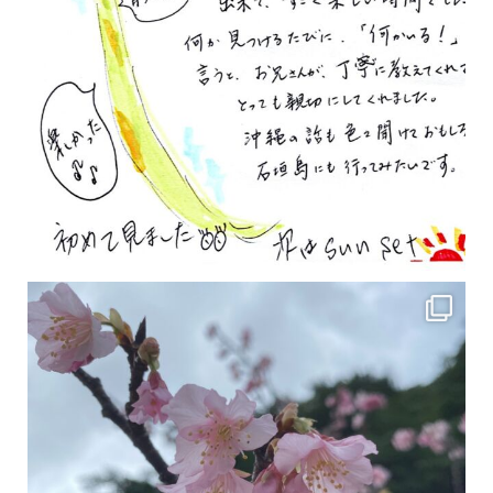
2月の沖縄は桜の季節です♪ こちらは日本で最も咲くのが早い桜 「カンヒザクラ」となって