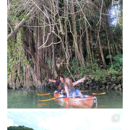
梅雨真っ只中の沖縄ですが 今日もカンカンに晴れてくれました！！
今日は満潮だっ