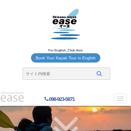
For English, Click Here
Book Your Kayak Tour in English
098-923-5871
Toggl
navig