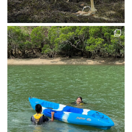
4月に入り、新人教育の為カヤックから落ちた際の救助の実技練習の風景です。 一人前の