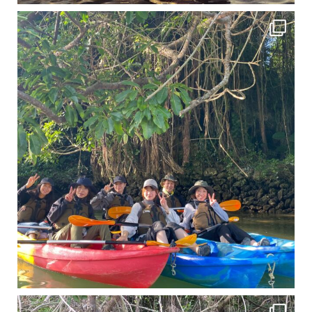
12月に入り、沖縄も流石に半袖では過ごせなくなってきました
ですが、日中はまだ20℃
11月となり沖縄も寒くなってきましたが まだまだ沖縄は半袖です
この時期は、修学旅行