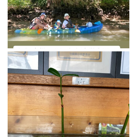
今年の1月にお店に植えたマングローブ(メヒルギ)の苗が成長してきました
マングロ