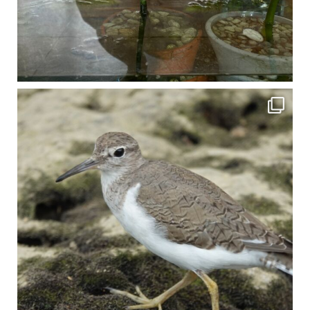
比謝川でよく見られる生き物 「イソシギ」の足に釣り針が(>_<) 比謝川は釣りが可