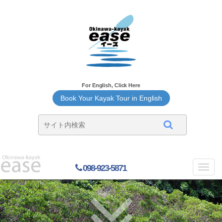
For English, Click Here
Book Your Kayak Tour in English
098-923-5871
Toggl
navig