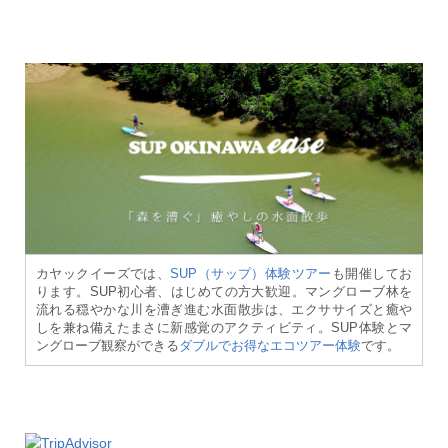
カヤックイーズでは、
SUP（サップ）体験ツアー
も開催してお
ります。SUP初心者、はじめての方大歓迎。マングローブ林を
流れる穏やかな川を漕ぎ進む水面散歩は、エクササイズと癒や
しを兼ね備えたまさに新感覚のアクティビティ。SUP体験とマ
ングローブ観察ができる
ダブルでお得なエコツアー体験
です。