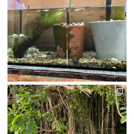
1月は流石に沖縄も寒くなってきました
ですが、ご安心ください！ 無料貸し出しの防水