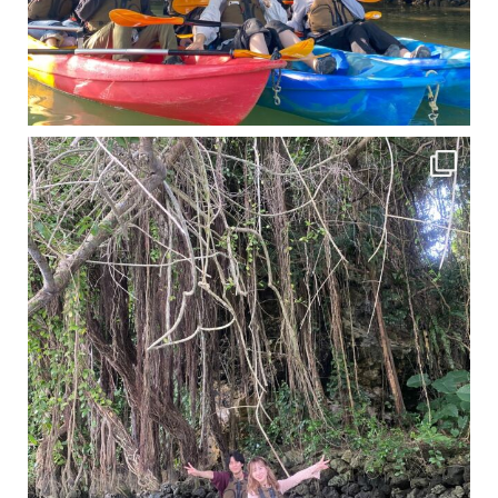
11月となり沖縄も寒くなってきましたが まだまだ沖縄は半袖です
この時期は、修学旅行