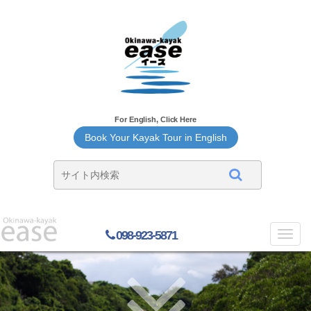
For English, Click Here
Book Your Kayak Tour in English
098-923-5871
Toggl
navig