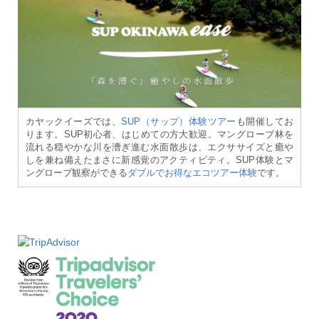
カヤックイーズでは、
SUP（サップ）体験ツアー
も開催してお
ります。SUP初心者、はじめての方大歓迎。マングローブ林を
流れる穏やかな川を漕ぎ進む水面散歩は、エクササイズと癒や
しを兼ね備えたまさに新感覚のアクティビティ。SUP体験とマ
ングローブ観察ができる
ダブルでお得なエコツアー体験
です。