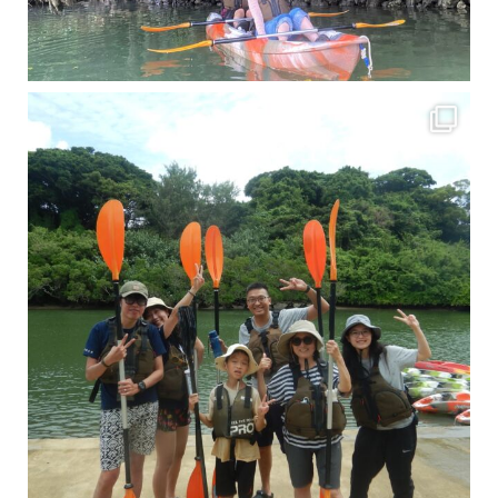
梅雨真っ只中の沖縄ですが 今日もカンカンに晴れてくれました！！
今日は満潮だっ