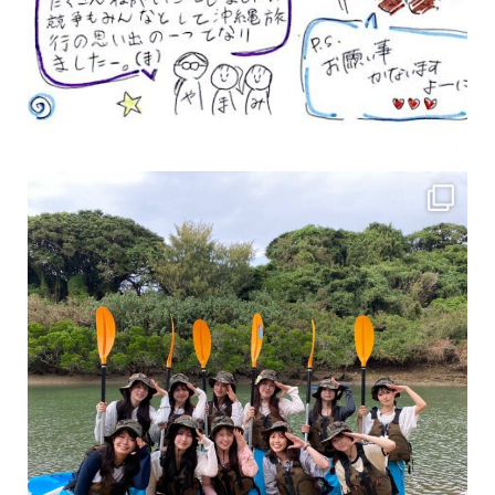
女性のお客様も増えていますよ～
力に自信がなくて心配… 初心者だから心配… そ