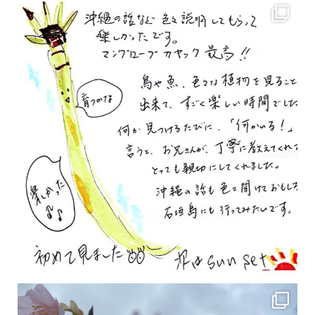
2月の沖縄は桜の季節です♪ こちらは日本で最も咲くのが早い桜 「カンヒザクラ」となって