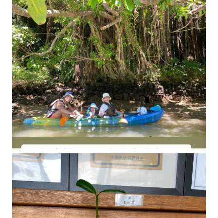
今年の1月にお店に植えたマングローブ(メヒルギ)の苗が成長してきました
マングロ