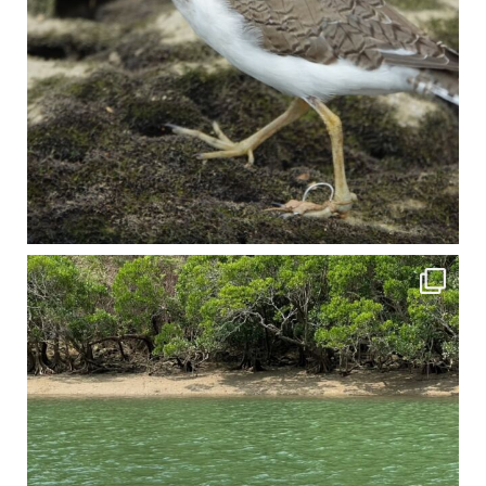
4月に入り、新人教育の為カヤックから落ちた際の救助の実技練習の風景です。 一人前の