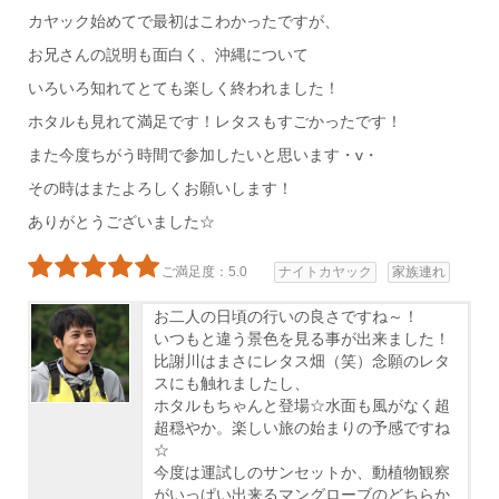
カヤック始めてで最初はこわかったですが、
お兄さんの説明も面白く、沖縄について
いろいろ知れてとても楽しく終われました！
ホタルも見れて満足です！レタスもすごかったです！
また今度ちがう時間で参加したいと思います・v・
その時はまたよろしくお願いします！
ありがとうございました☆
ご満足度：5.0
ナイトカヤック
家族連れ
お二人の日頃の行いの良さですね～！
いつもと違う景色を見る事が出来ました！
比謝川はまさにレタス畑（笑）念願のレタ
スにも触れましたし、
ホタルもちゃんと登場☆水面も風がなく超
超穏やか。楽しい旅の始まりの予感ですね
☆
今度は運試しのサンセットか、動植物観察
がいっぱい出来るマングローブのどちらか