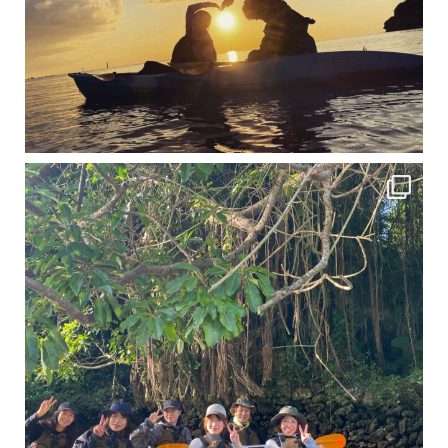
12月に入り、沖縄も流石に半袖では過ごせなくなってきました
ですが、日中はまだ20℃