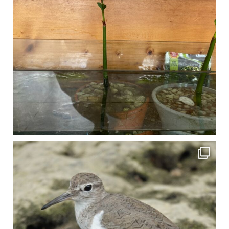
比謝川でよく見られる生き物 「イソシギ」の足に釣り針が(>_<) 比謝川は釣りが可