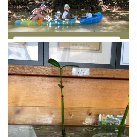
今年の1月にお店に植えたマングローブ(メヒルギ)の苗が成長してきました
マングロ