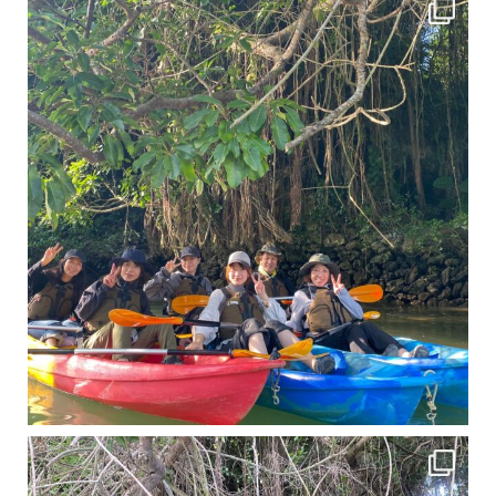
11月となり沖縄も寒くなってきましたが まだまだ沖縄は半袖です
この時期は、修学旅行