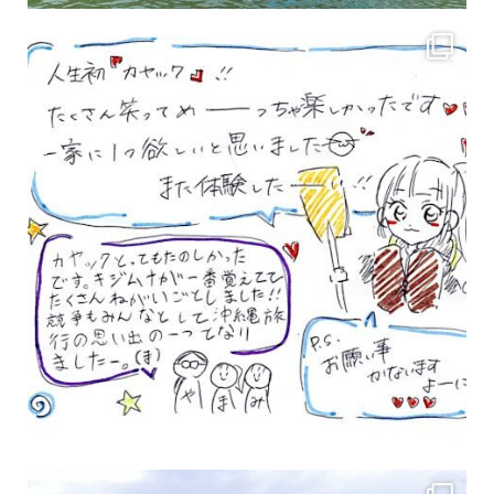
3月のお客様のアンケートをご紹介していきます。 沢山のお客様の声ありがとうございます
女性のお客様も増えていますよ～
力に自信がなくて心配… 初心者だから心配… そ