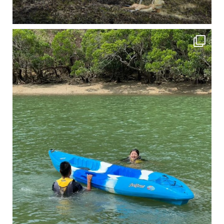
4月に入り、新人教育の為カヤックから落ちた際の救助の実技練習の風景です。 一人前の