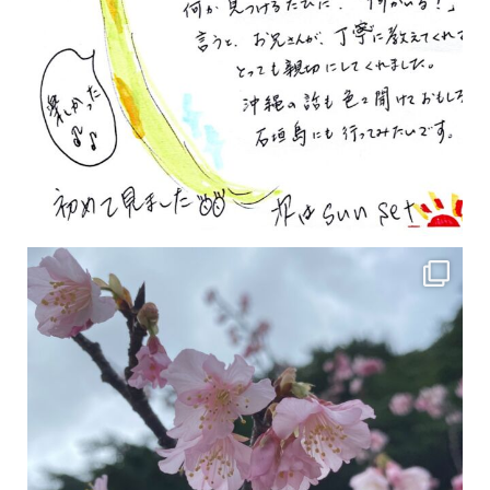
2月の沖縄は桜の季節です♪ こちらは日本で最も咲くのが早い桜 「カンヒザクラ」となって