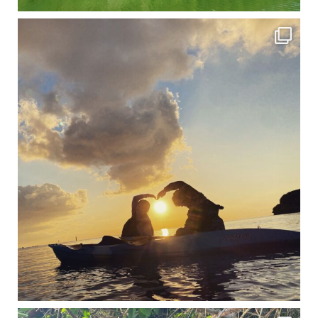
修学旅行シーズンも終わり、一気に冷え込んできました。 2025年今年もあっという間に終
12月に入り、沖縄も流石に半袖では過ごせなくなってきました
ですが、日中はまだ20℃