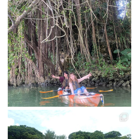
梅雨真っ只中の沖縄ですが 今日もカンカンに晴れてくれました！！
今日は満潮だっ