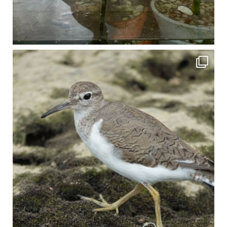
比謝川でよく見られる生き物 「イソシギ」の足に釣り針が(>_<) 比謝川は釣りが可