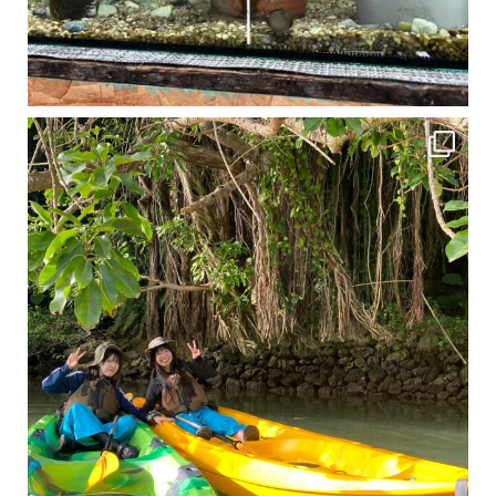
1月は流石に沖縄も寒くなってきました
ですが、ご安心ください！ 無料貸し出しの防水