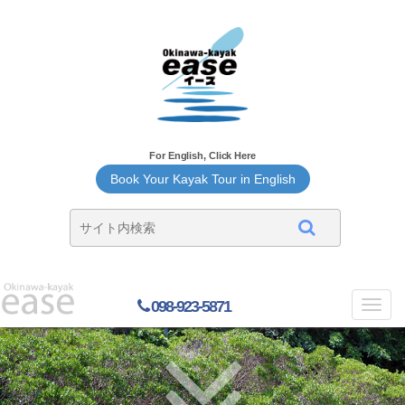
For English, Click Here
Book Your Kayak Tour in English
098-923-5871
Toggl
navig