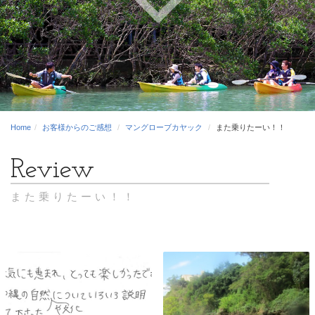
Home
お客様からのご感想
マングローブカヤック
また乗りたーい！！
また乗りたーい！！