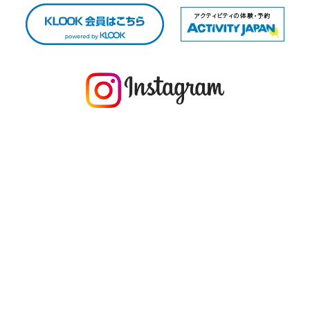
今年の1月にお店に植えたマングローブ(メヒルギ)の苗が成長してきました
マングロ