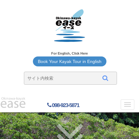
For English, Click Here
Book Your Kayak Tour in English
098-923-5871
Toggl
navig