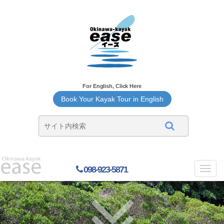
For English, Click Here
Book Your Kayak Tour in English
098-923-5871
Toggl
navig