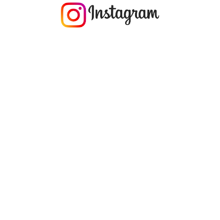
今年の1月にお店に植えたマングローブ(メヒルギ)の苗が成長してきました
マングロ