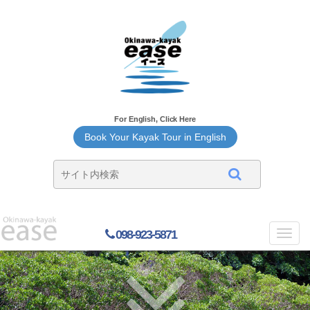
For English, Click Here
Book Your Kayak Tour in English
098-923-5871
Toggl
navig