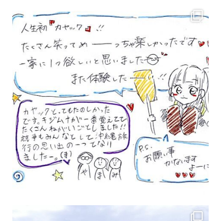
3月のお客様のアンケートをご紹介していきます。 沢山のお客様の声ありがとうございます
女性のお客様も増えていますよ～
力に自信がなくて心配… 初心者だから心配… そ