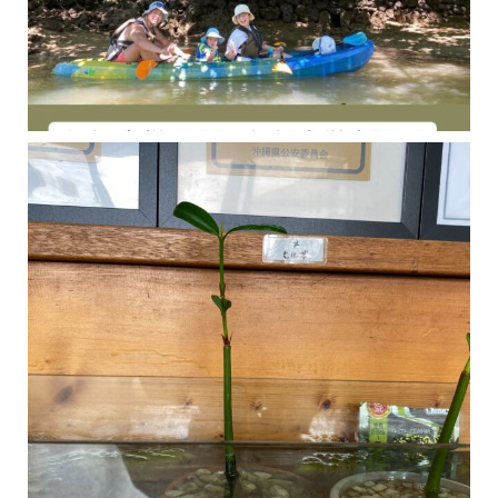
今年の1月にお店に植えたマングローブ(メヒルギ)の苗が成長してきました
マングロ