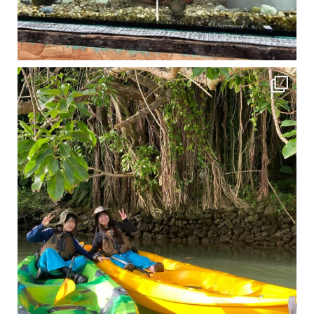
1月は流石に沖縄も寒くなってきました
ですが、ご安心ください！ 無料貸し出しの防水