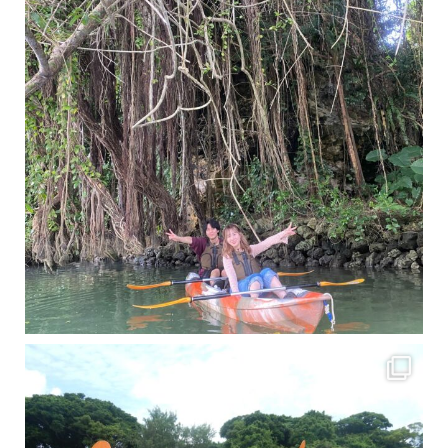
梅雨真っ只中の沖縄ですが 今日もカンカンに晴れてくれました！！
今日は満潮だっ