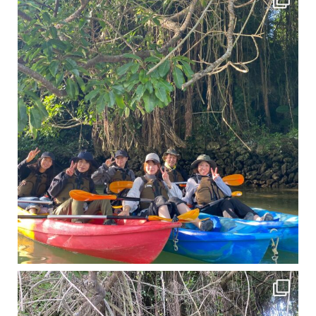
11月となり沖縄も寒くなってきましたが まだまだ沖縄は半袖です
この時期は、修学旅行