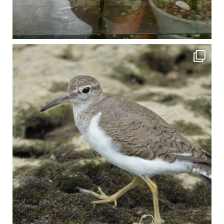
比謝川でよく見られる生き物 「イソシギ」の足に釣り針が(>_<) 比謝川は釣りが可