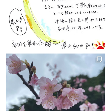
2月の沖縄は桜の季節です♪ こちらは日本で最も咲くのが早い桜 「カンヒザクラ」となって