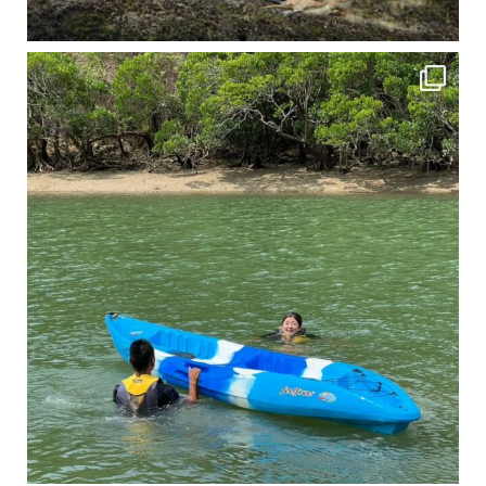
4月に入り、新人教育の為カヤックから落ちた際の救助の実技練習の風景です。 一人前の