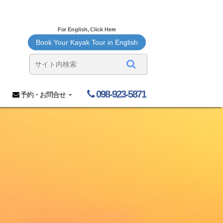
For English, Click Here
Book Your Kayak Tour in English
098-923-5871
予約・お問合せ