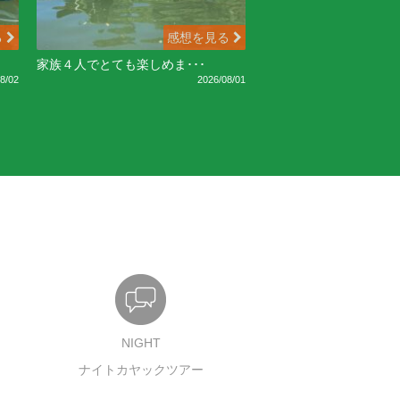
る
感想を見る
家族４人でとても楽しめま･･･
8/02
2026/08/01
NIGHT
ナイトカヤックツアー