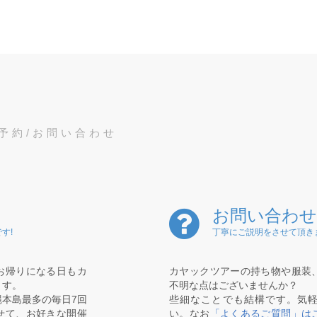
予約/お問い合わせ
お問い合わせ
す!
丁寧にご説明をさせて頂き
お帰りになる日もカ
カヤックツアーの持ち物や服装
ます。
不明な点はございませんか？
本島最多の毎日7回
些細なことでも結構です。気
せて、お好きな開催
い。なお
「よくあるご質問」は