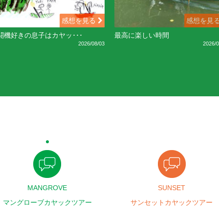
感想を見る
感想を見
闘機好きの息子はカヤッ･･･
最高に楽しい時間
2026/08/03
2026/0
MANGROVE
SUNSET
マングローブカヤックツアー
サンセットカヤックツアー