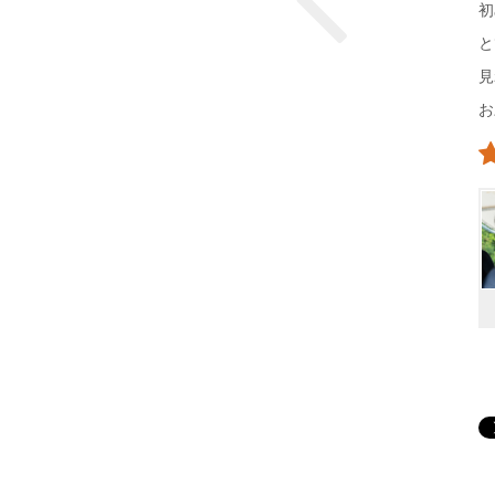
初
と
見
お