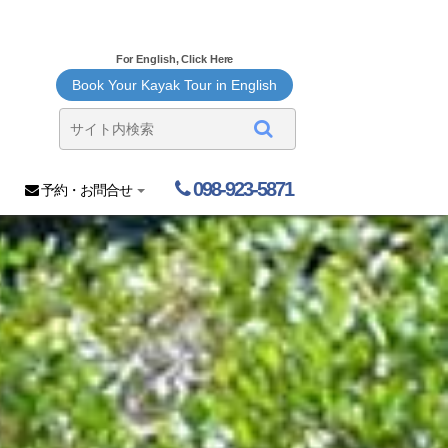
For English, Click Here
Book Your Kayak Tour in English
098-923-5871
予約・お問合せ