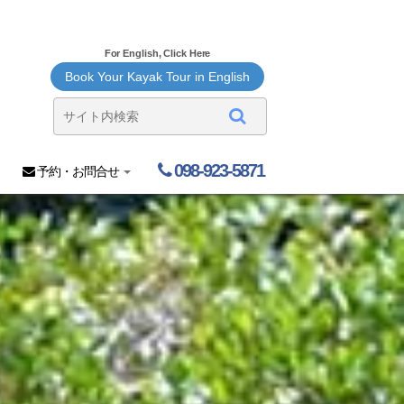
For English, Click Here
Book Your Kayak Tour in English
098-923-5871
予約・お問合せ