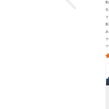
動
生
そ
船
あ
カ
マ