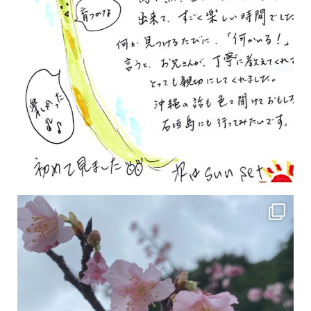
2月の沖縄は桜の季節です♪ こちらは日本で最も咲くのが早い桜 「カンヒザクラ」となって