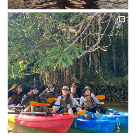
12月に入り、沖縄も流石に半袖では過ごせなくなってきました
ですが、日中はまだ20℃