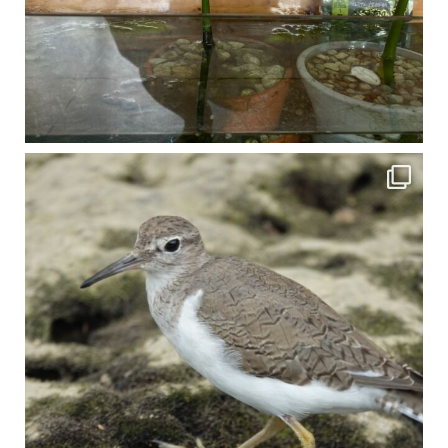
比謝川でよく見られる生き物 「イソシギ」の足に釣り針が(>_<) 比謝川は釣りが可