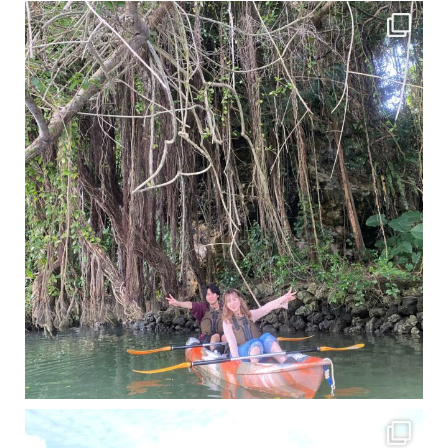
11月となり沖縄も寒くなってきましたが まだまだ沖縄は半袖です
この時期は、修学旅行
梅雨真っ只中の沖縄ですが 今日もカンカンに晴れてくれました！！
今日は満潮だっ