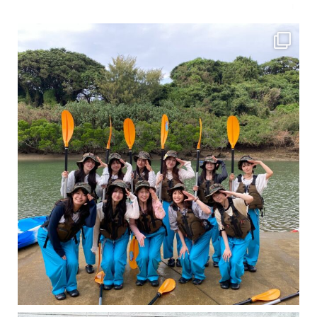
女性のお客様も増えていますよ～
力に自信がなくて心配… 初心者だから心配… そ
卒業旅行シーズンという事で学生のお客様が増えております！ お友達、家族、好き