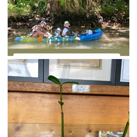
今年の1月にお店に植えたマングローブ(メヒルギ)の苗が成長してきました
マングロ