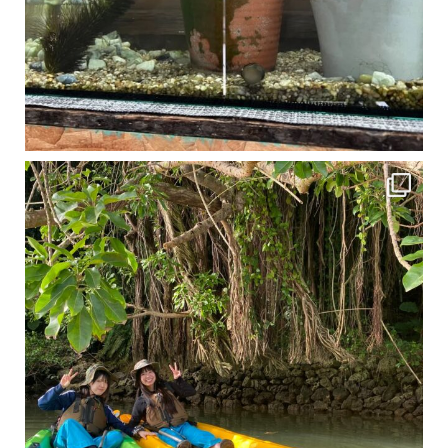
1月は流石に沖縄も寒くなってきました
ですが、ご安心ください！ 無料貸し出しの防水