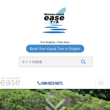
For English, Click Here
Book Your Kayak Tour in English
098-923-5871
Toggl
navig