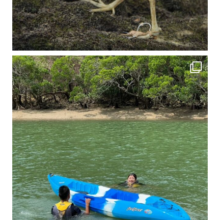
4月に入り、新人教育の為カヤックから落ちた際の救助の実技練習の風景です。 一人前の