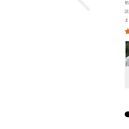
初
説
ま