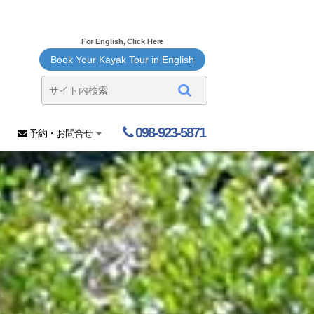
For English, Click Here
Book Your Kayak Tour in English
098-923-5871
予約・お問合せ