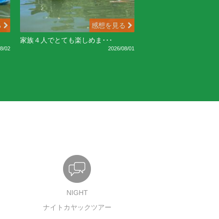
る
感想を見る
家族４人でとても楽しめま･･･
8/02
2026/08/01
NIGHT
ナイトカヤックツアー