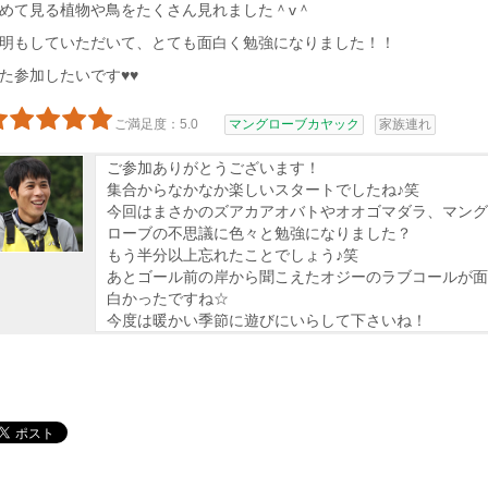
めて見る植物や鳥をたくさん見れました＾v＾
明もしていただいて、とても面白く勉強になりました！！
た参加したいです♥♥
ご満足度：5.0
マングローブカヤック
家族連れ
ご参加ありがとうございます！
集合からなかなか楽しいスタートでしたね♪笑
今回はまさかのズアカアオバトやオオゴマダラ、マング
ローブの不思議に色々と勉強になりました？
もう半分以上忘れたことでしょう♪笑
あとゴール前の岸から聞こえたオジーのラブコールが面
白かったですね☆
今度は暖かい季節に遊びにいらして下さいね！