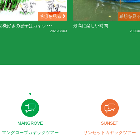
感想を見る
感想を見
闘機好きの息子はカヤッ･･･
最高に楽しい時間
2026/08/03
2026/0
MANGROVE
SUNSET
マングローブカヤックツアー
サンセットカヤックツアー