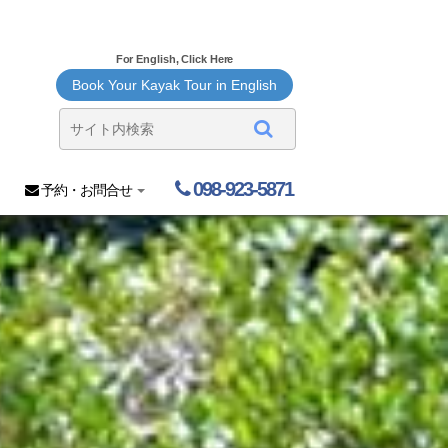
For English, Click Here
Book Your Kayak Tour in English
098-923-5871
予約・お問合せ