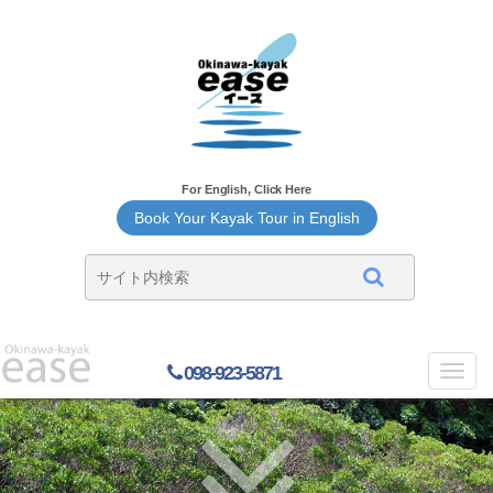
For English, Click Here
Book Your Kayak Tour in English
098-923-5871
Toggl
navig