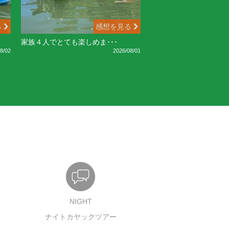
る
感想を見る
家族４人でとても楽しめま･･･
8/02
2026/08/01
NIGHT
ナイトカヤックツアー