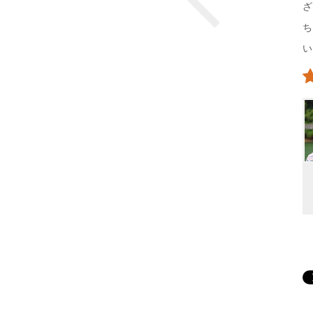
ざ
ち
い