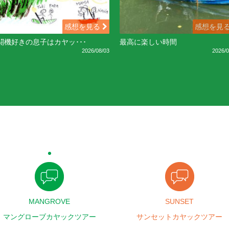
感想を見る
感想を見
闘機好きの息子はカヤッ･･･
最高に楽しい時間
2026/08/03
2026/0
MANGROVE
SUNSET
マングローブカヤックツアー
サンセットカヤックツアー