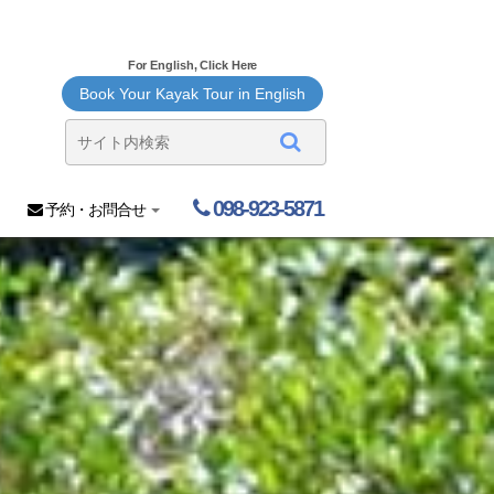
For English, Click Here
Book Your Kayak Tour in English
098-923-5871
予約・お問合せ