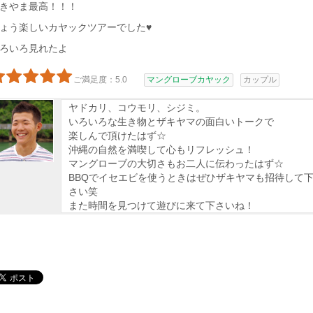
きやま最高！！！
ょう楽しいカヤックツアーでした♥
ろいろ見れたよ
ご満足度：5.0
マングローブカヤック
カップル
ヤドカリ、コウモリ、シジミ。
いろいろな生き物とザキヤマの面白いトークで
楽しんで頂けたはず☆
沖縄の自然を満喫して心もリフレッシュ！
マングローブの大切さもお二人に伝わったはず☆
BBQでイセエビを使うときはぜひザキヤマも招待して
さい笑
また時間を見つけて遊びに来て下さいね！