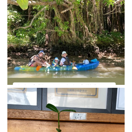
今年の1月にお店に植えたマングローブ(メヒルギ)の苗が成長してきました
マングロ