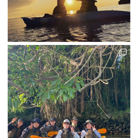
12月に入り、沖縄も流石に半袖では過ごせなくなってきました
ですが、日中はまだ20℃