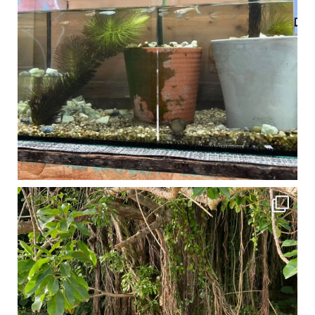
1月は流石に沖縄も寒くなってきました
ですが、ご安心ください！ 無料貸し出しの防水