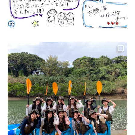
女性のお客様も増えていますよ～
力に自信がなくて心配… 初心者だから心配… そ