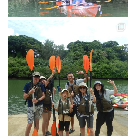
梅雨真っ只中の沖縄ですが 今日もカンカンに晴れてくれました！！
今日は満潮だっ