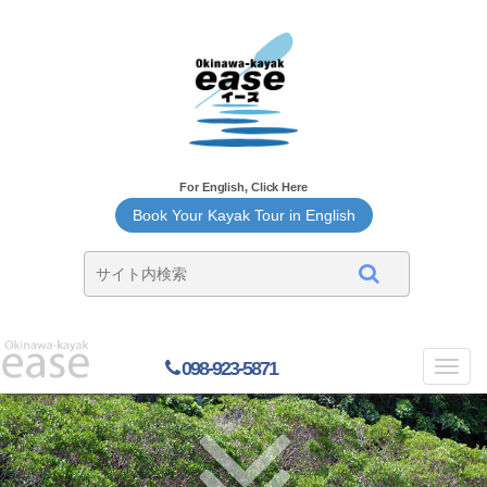
For English, Click Here
Book Your Kayak Tour in English
098-923-5871
Toggl
navig