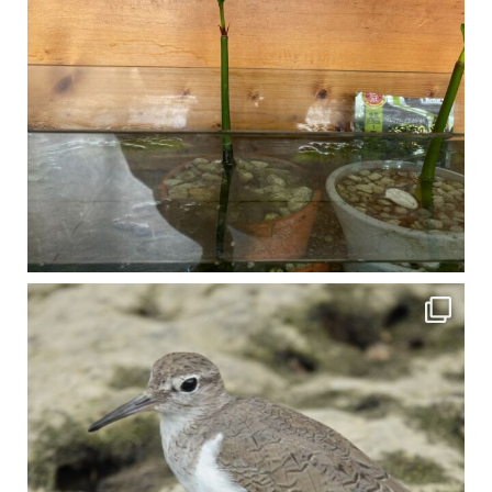
比謝川でよく見られる生き物 「イソシギ」の足に釣り針が(>_<) 比謝川は釣りが可