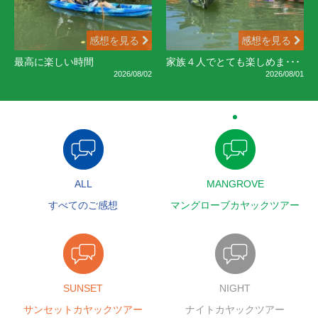
感想を見る
感想を見る
最高に楽しい時間
家族４人でとても楽しめま･･･
2026/08/02
2026/08/01
ALL
MANGROVE
すべてのご感想
マングローブカヤックツアー
SUNSET
NIGHT
サンセットカヤックツアー
ナイトカヤックツアー