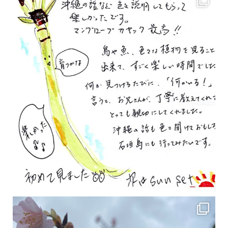
2月の沖縄は桜の季節です♪ こちらは日本で最も咲くのが早い桜 「カンヒザクラ」となって