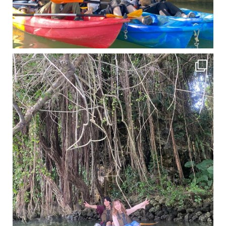
11月となり沖縄も寒くなってきましたが まだまだ沖縄は半袖です
この時期は、修学旅行