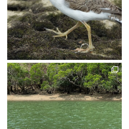
4月に入り、新人教育の為カヤックから落ちた際の救助の実技練習の風景です。 一人前の