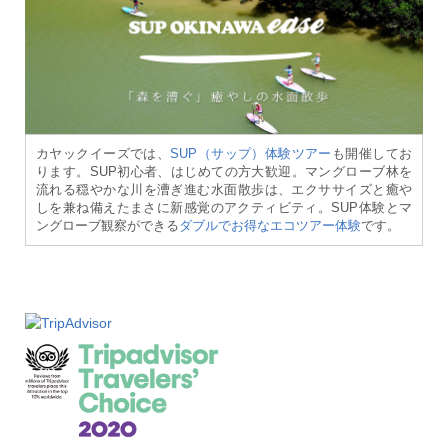
カヤックイーズでは、
SUP（サップ）体験ツアー
も開催してお
ります。SUP初心者、はじめての方大歓迎。マングローブ林を
流れる穏やかな川を漕ぎ進む水面散歩は、エクササイズと癒や
しを兼ね備えたまさに新感覚のアクティビティ。SUP体験とマ
ングローブ観察ができる
ダブルでお得なエコツアー体験
です。