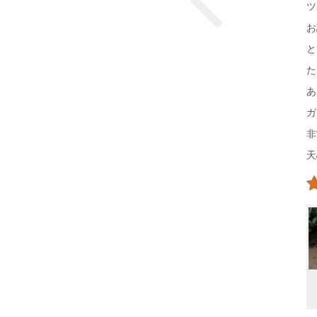
ツ
お
と
た
あ
ガ
非
天