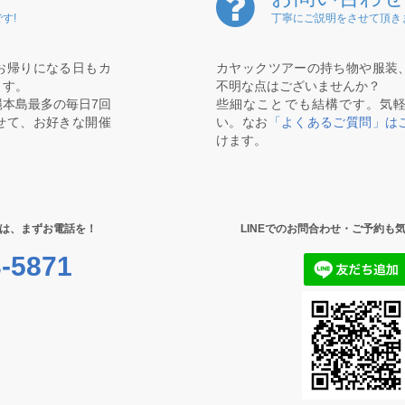
す!
丁寧にご説明をさせて頂き
お帰りになる日もカ
カヤックツアーの持ち物や服装
ます。
不明な点はございませんか？
本島最多の毎日7回
些細なことでも結構です。気
せて、お好きな開催
い。なお
「よくあるご質問」は
けます。
は、まずお電話を！
LINEでのお問合わせ・ご予約も
-5871