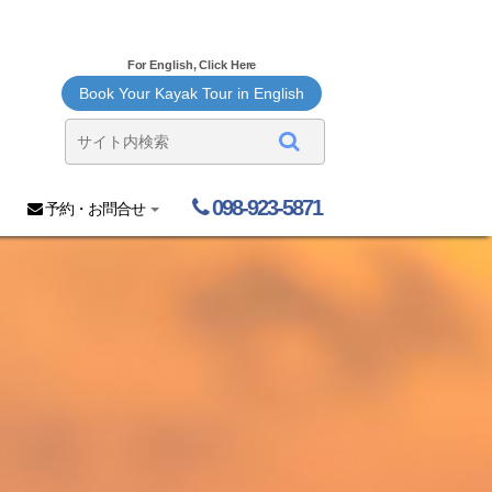
For English, Click Here
Book Your Kayak Tour in English
098-923-5871
予約・お問合せ