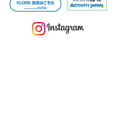
今年の1月にお店に植えたマングローブ(メヒルギ)の苗が成長してきました
マングロ