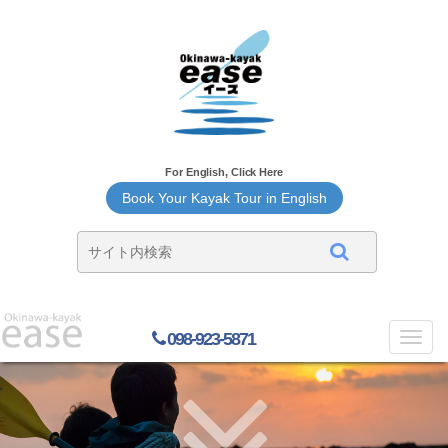
For English, Click Here
Book Your Kayak Tour in English
098-923-5871
Toggl
navig