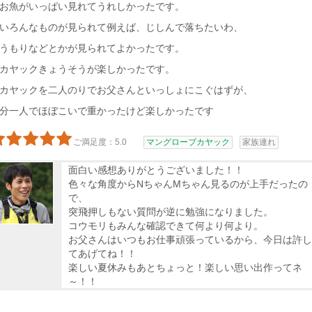
お魚がいっぱい見れてうれしかったです。
いろんなものが見られて例えば、じしんで落ちたいわ、
うもりなどとかが見られてよかったです。
カヤックきょうそうが楽しかったです。
カヤックを二人のりでお父さんといっしょにこぐはずが、
分一人でほぼこいで重かったけど楽しかったです
ご満足度：5.0
マングローブカヤック
家族連れ
面白い感想ありがとうございました！！
色々な角度からNちゃんMちゃん見るのが上手だったの
で、
突飛押しもない質問が逆に勉強になりました。
コウモリもみんな確認できて何より何より。
お父さんはいつもお仕事頑張っているから、今日は許し
てあげてね！！
楽しい夏休みもあとちょっと！楽しい思い出作ってネ
～！！