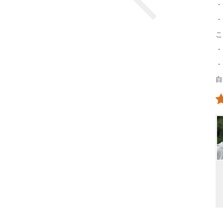
・
・
こ
・
・
自