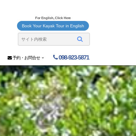
For English, Click Here
Book Your Kayak Tour in English
098-923-5871
予約・お問合せ