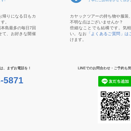
お帰りになる日もカ
カヤックツアーの持ち物や服装
ます。
不明な点はございませんか？
本島最多の毎日7回
些細なことでも結構です。気
せて、お好きな開催
い。なお
「よくあるご質問」は
けます。
は、まずお電話を！
LINEでのお問合わせ・ご予約も
-5871