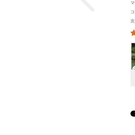
マ
コ
次