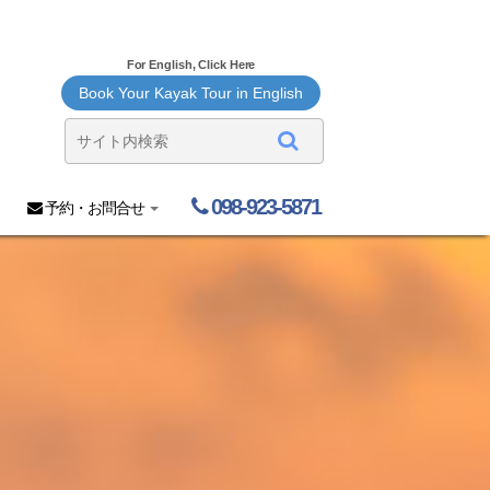
For English, Click Here
Book Your Kayak Tour in English
098-923-5871
予約・お問合せ